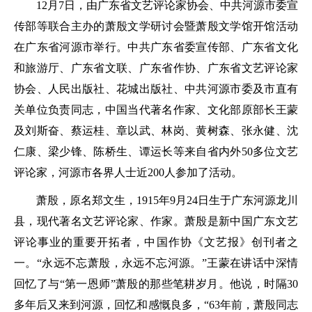
12月7日，由广东省文艺评论家协会、中共河源市委宣
传部等联合主办的萧殷文学研讨会暨萧殷文学馆开馆活动
在广东省河源市举行。中共广东省委宣传部、广东省文化
和旅游厅、广东省文联、广东省作协、广东省文艺评论家
协会、人民出版社、花城出版社、中共河源市委及市直有
关单位负责同志，中国当代著名作家、文化部原部长王蒙
及刘斯奋、蔡运桂、章以武、林岗、黄树森、张永健、沈
仁康、梁少锋、陈桥生、谭运长等来自省内外50多位文艺
评论家，河源市各界人士近200人参加了活动。
萧殷，原名郑文生，1915年9月24日生于广东河源龙川
县，现代著名文艺评论家、作家。萧殷是新中国广东文艺
评论事业的重要开拓者，中国作协《文艺报》创刊者之
一。“永远不忘萧殷，永远不忘河源。”王蒙在讲话中深情
回忆了与“第一恩师”萧殷的那些笔耕岁月。他说，时隔30
多年后又来到河源，回忆和感慨良多，“63年前，萧殷同志