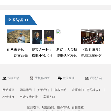
继续阅读
他从未走远
现实之一种：
科幻：人类所
《铁血阳泉》
——刘文西先
格非小说《月
能抵达的极远
电影观摩研讨
生艺术评析
落荒寺》的社
之地
会在京举行
会镜像
投稿互动
手机移动版
微信互动
我要入会
|
|
|
|
|
网站首页
网站地图
关于我们
版权声明
联系我们（意见建议）
|
|
友情链接
申请友情链接
举报入口
团结引导、联络协调、服务管理、自律维权