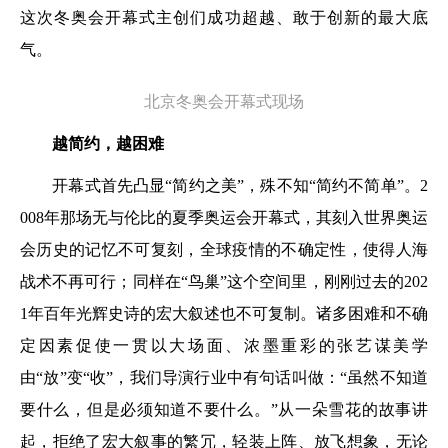
这次冬奥会开幕式主创们成功超越、敢于创新的最大底
气。
北京冬奥会开幕式现场
越简约，越困难
开幕式首先凸显“简约之美”，殊不知“简约不简单”。2
008年那场无与伦比的夏季奥运会开幕式，其刻入世界奥运
会历史的记忆不可复刻，全球疫情的不确定性，使得人海
战术不再可行；同样在“鸟巢”这个空间里，刚刚过去的202
1年百年光辉史诗的宏大叙述也不可复制。诸多困难和不确
定因素促使一贯以大场面、浓墨重彩的张艺谋美学
由“放”变“收”，我们导演行业中有句话叫做：“虽然不知道
要什么，但是必须知道不要什么。”从一朵雪花的故事讲
起，拒绝了宏大叙事的繁冗，轻装上阵、放飞想象，无论