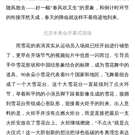
随风散去——好一幅“春风吹又生”的景象，和倒计时环节
的衔接浑然天成，春天的降临就这样不着痕迹地到来。
北京冬奥会开幕式现场
而雪花的表演其实从运动员入场就已经开始进行铺垫
了，更早在开场节气的视频短片中也曾一闪而过。引导员
手中雪花形状和中国结形象结合的标牌，成为雪花舞中的
道具。90余朵小雪花代表着91个国家和地区，飞舞着组合
成了一个大雪花台。这个大雪花台一直延续到了点火环
节，举着和平鸽的小演员脚下踩着影像生成的雪花，簇拥
到雪花台旁组成心形队形，迎接着火炬手的到来。出人意
料的是，火炬手并没有点燃火炬台，而是直接把最后一支
火炬安放在了雪花台上。火炬继续燃烧，“不点火”就是点
火仪式！这一大胆创新的想法把绿色低碳的冬奥理念表达