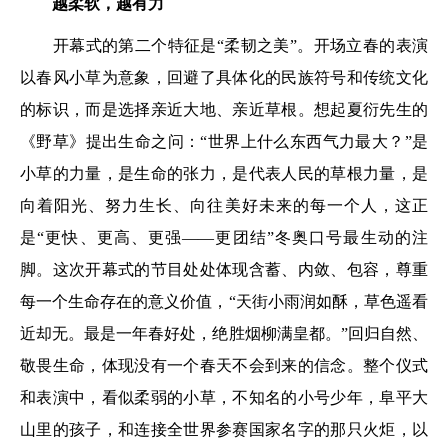
越柔软，越有力
开幕式的第二个特征是“柔韧之美”。开场立春的表演
以春风小草为意象，回避了具体化的民族符号和传统文化
的标识，而是选择亲近大地、亲近草根。想起夏衍先生的
《野草》提出生命之问：“世界上什么东西气力最大？”是
小草的力量，是生命的张力，是代表人民的草根力量，是
向着阳光、努力生长、向往美好未来的每一个人，这正
是“更快、更高、更强——更团结”冬奥口号最生动的注
脚。这次开幕式的节目处处体现含蓄、内敛、包容，尊重
每一个生命存在的意义价值，“天街小雨润如酥，草色遥看
近却无。最是一年春好处，绝胜烟柳满皇都。”回归自然、
敬畏生命，体现没有一个春天不会到来的信念。整个仪式
和表演中，看似柔弱的小草，不知名的小号少年，阜平大
山里的孩子，和连接全世界参赛国家名字的那只火炬，以