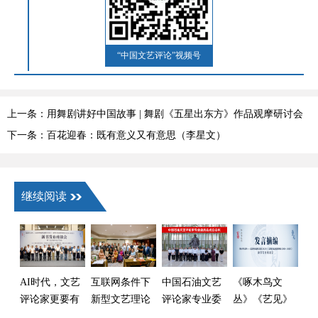
“中国文艺评论”视频号
上一条：用舞剧讲好中国故事 | 舞剧《五星出东方》作品观摩研讨会
举办
下一条：百花迎春：既有意义又有意思（李星文）
继续阅读
AI时代，文艺
互联网条件下
中国石油文艺
《啄木鸟文
评论家更要有
新型文艺理论
评论家专业委
丛》《艺见》
才、胆、识、
评论话语建构
员会成立
新书发布座谈