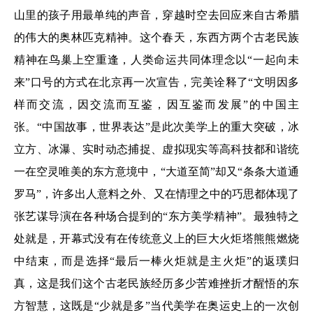
山里的孩子用最单纯的声音，穿越时空去回应来自古希腊
的伟大的奥林匹克精神。这个春天，东西方两个古老民族
精神在鸟巢上空重逢，人类命运共同体理念以“一起向未
来”口号的方式在北京再一次宣告，完美诠释了“文明因多
样而交流，因交流而互鉴，因互鉴而发展”的中国主
张。“中国故事，世界表达”是此次美学上的重大突破，冰
立方、冰瀑、实时动态捕捉、虚拟现实等高科技都和谐统
一在空灵唯美的东方意境中，“大道至简”却又“条条大道通
罗马”，许多出人意料之外、又在情理之中的巧思都体现了
张艺谋导演在各种场合提到的“东方美学精神”。最独特之
处就是，开幕式没有在传统意义上的巨大火炬塔熊熊燃烧
中结束，而是选择“最后一棒火炬就是主火炬”的返璞归
真，这是我们这个古老民族经历多少苦难挫折才醒悟的东
方智慧，这既是“少就是多”当代美学在奥运史上的一次创