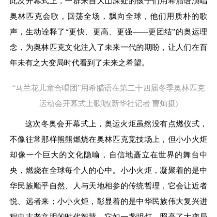
此次开幕式上，一群来自大山深处的孩子们用希腊语演唱
奥林匹克会歌，回荡全场，飘向全球，他们用质朴的歌
声，生动诠释了“更快、更高、更强——更团结”的奥运理
念，为奥林匹克文化注入了未来一代的期盼，让人们在百
年未有之大变局时代看到了未来之希望。
“马兰花儿童合唱团”用希腊语在第二十四届冬季奥林匹克
运动会开幕式上歌唱(新华社记者 曹灿摄)
这次冬奥会开幕式上，奥运火炬虽然没有点燃仪式，
不像往常那样熊熊燃烧在奥林匹克竞技场上，但小小火炬
却像一个巨大的文化隐喻，自信地矗立在世界的舞台中
央，燃烧在全球每个人的心中。小小火炬，凝聚着的是中
华民族顺乎自然、人与天地相参的传统哲理，它会让近者
悦、远者来；小小火炬，彰显着的是中华民族伟大复兴进
程中古老文明的时代智慧，它如一盏明灯，照亮了大变局