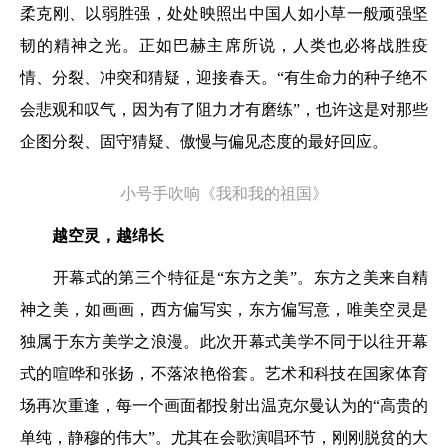
柔克刚、以弱胜强，处处映照出中国人如小草一般顽强坚
韧的精神之光。正如巴赫主席所说，人类也必将战胜疫
情、分裂、冲突和猜疑，迎接春天。“有生命力的种子绝不
会悲观和叹气，因为有了阻力才有磨练”，也许这是对那些
企图分裂、固守猜疑、傲慢与偏见态度的最好回应。
小号手吹响《我和我的祖国》
越空灵，越绵长
开幕式的第三个特征是“东方之美”。东方之美来自精
神之美，如画画，西方偏写实，东方偏写意，唯美空灵是
独属于东方美学之浪漫。此次开幕式美学不同于以往开幕
式的喧哗和张扬，不落浓艳俗套。艺术和科技在国家体育
场再次重逢，每一个画面都投射出温克尔曼认为的“高贵的
单纯，静穆的伟大”。尤其在会歌演唱环节，刚刚脱贫的大