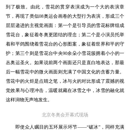
到了极致。由此，雪花的贯穿表演成为一个大的表演章
节，再现了类似08奥运会画卷的大型行为表演，形成三个
层层递进的主视觉画面：第一个是引导员的雪花标牌组成
雪花台，象征着冬奥更团结的理念；第二个是小演员托举
着和平鸽围绕着雪花台的心形图案，象征着世界和平的守
护；第三个则是雪花台中央90余朵小雪花簇拥着小小的一
丛奥运圣火。如果说前两个画面还只是直白地表达，那最
后一幅雪花中的微火画面则充满了中国文化的含蓄力量。
雪花中的火炬是点睛之笔，冰与火的对比形成了震撼的视
觉效果与心理冲击，温暖就藏在冰雪之中，冰雪的融化就
这样润物无声地发生。
北京冬奥会开幕式现场
即使众人瞩目的五环展示环节——“破冰”，同样充满