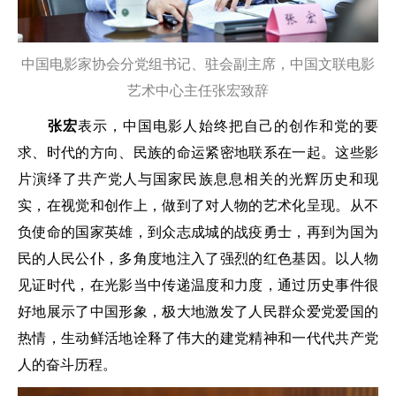
中国电影家协会分党组书记、驻会副主席，中国文联电影
艺术中心主任张宏致辞
张宏
表示，中国电影人始终把自己的创作和党的要
求、时代的方向、民族的命运紧密地联系在一起。这些影
片演绎了共产党人与国家民族息息相关的光辉历史和现
实，在视觉和创作上，做到了对人物的艺术化呈现。从不
负使命的国家英雄，到众志成城的战疫勇士，再到为国为
民的人民公仆，多角度地注入了强烈的红色基因。以人物
见证时代，在光影当中传递温度和力度，通过历史事件很
好地展示了中国形象，极大地激发了人民群众爱党爱国的
热情，生动鲜活地诠释了伟大的建党精神和一代代共产党
人的奋斗历程。