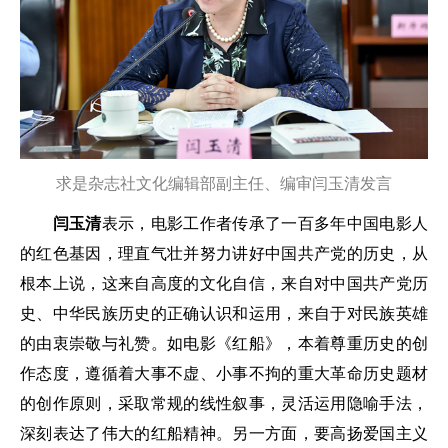
求是杂志社文化编辑部副主任、编审闫玉清发言
闫玉清
表示，电影工作者传承了一百多年中国电影人
的红色基因，理直气壮并努力讲好中国共产党的历史，从
根本上说，这来自高度的文化自信，来自对中国共产党历
史、中华民族历史的正确认识和运用，来自于对民族英雄
的由衷崇敬与礼赞。如电影《红船》，本着尊重历史的创
作态度，遵循着大事不虚、小事不拘的重大革命历史题材
的创作原则，采取常规的线性叙事，灵活运用隐喻手法，
深刻表达了伟大的红船精神。另一方面，要高扬爱国主义