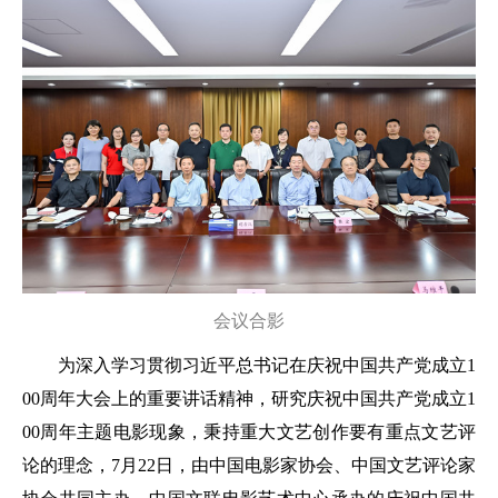
会议合影
为深入学习贯彻习近平总书记在庆祝中国共产党成立1
00周年大会上的重要讲话精神，研究庆祝中国共产党成立1
00周年主题电影现象，秉持重大文艺创作要有重点文艺评
论的理念，7月22日，由中国电影家协会、中国文艺评论家