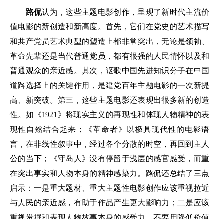
路侃
认为，这些主题电影创作，呈现了新时代主流价
值电影的新创造和新高度。首先，它们在党史的艺术描写
和共产党员艺术典型的塑造上都非常突出，无论是领袖、
革命先辈还是当代普通党员，都有很强的人民情怀以及和
普通观众的亲近感。其次，讴歌中国先进知识分子在中国
道路选择上的关键作用，是建党百年主题电影的一次新提
高、新突破。第三，这些主题电影还表现出很多新的创造
性。如《1921》将现实主义的再现性和体现人物精神的表
现性自然结合起来；《革命者》以极具现代性的电影语
言，在非线性叙事中，经过各个分散的时空，再回到主人
公的当下；《守岛人》没有停留于浅层的感官感受，而重
在突出事实和人物本身的精神感染力。路侃还总结了三点
启示：一是重大题材、重大主题性电影创作应该重视拉近
与人民的亲近感，有助于作品产生更大影响力；二是应该
重视发掘和表现人物故事本身的感受力，不要用降低价值