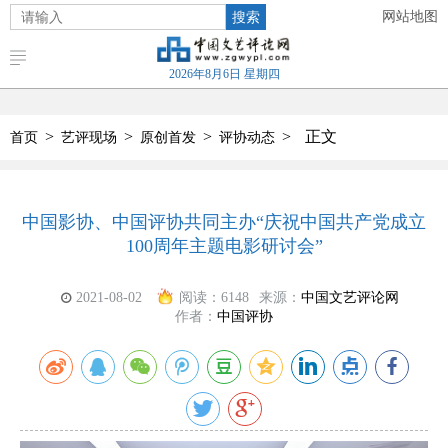
搜索
网站地图
2026年8月6日 星期四
>
>
>
>
正文
首页
艺评现场
原创首发
评协动态
中国影协、中国评协共同主办“庆祝中国共产党成立
100周年主题电影研讨会”
2021-08-02
阅读：
6148
来源：
中国文艺评论网
作者：
中国评协