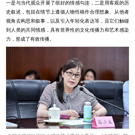
一是与当代观众开展了很好的情感勾连，二是用客观的历
史叙述，包括在情节上遵循人物性格作合理想象、从他者
视角去构思和叙事，以及引入年轻化表达等，且它们触碰
到人类的共同情感，具有世界性的文化传播力和艺术感染
力，形成了有效传播。