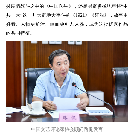
炎疫情战斗之中的《中国医生》，还是另辟蹊径地重述“中
共一大”这一开天辟地大事件的《1921》《红船》，故事更
好看、人物更鲜活、画面更引人入胜，成为这批优秀作品
的共同特征。
中国文艺评论家协会顾问路侃发言