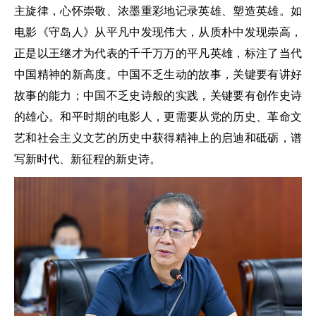
主旋律，心怀崇敬、浓墨重彩地记录英雄、塑造英雄。如
电影《守岛人》从平凡中发现伟大，从质朴中发现崇高，
正是以王继才为代表的千千万万的平凡英雄，标注了当代
中国精神的新高度。中国不乏生动的故事，关键要有讲好
故事的能力；中国不乏史诗般的实践，关键要有创作史诗
的雄心。和平时期的电影人，更需要从党的历史、革命文
艺和社会主义文艺的历史中获得精神上的启迪和砥砺，谱
写新时代、新征程的新史诗。