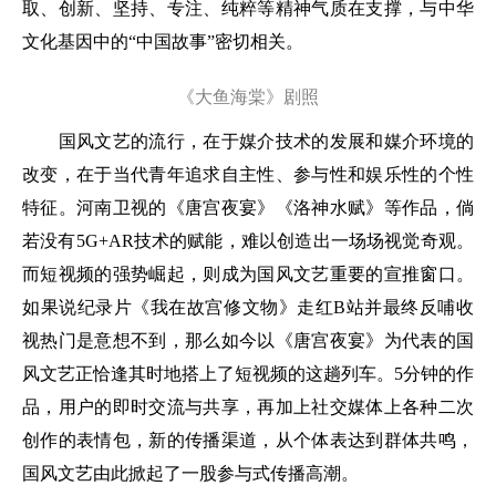
取、创新、坚持、专注、纯粹等精神气质在支撑，与中华
文化基因中的“中国故事”密切相关。
《大鱼海棠》剧照
国风文艺的流行，在于媒介技术的发展和媒介环境的
改变，在于当代青年追求自主性、参与性和娱乐性的个性
特征。河南卫视的《唐宫夜宴》《洛神水赋》等作品，倘
若没有5G+AR技术的赋能，难以创造出一场场视觉奇观。
而短视频的强势崛起，则成为国风文艺重要的宣推窗口。
如果说纪录片《我在故宫修文物》走红B站并最终反哺收
视热门是意想不到，那么如今以《唐宫夜宴》为代表的国
风文艺正恰逢其时地搭上了短视频的这趟列车。5分钟的作
品，用户的即时交流与共享，再加上社交媒体上各种二次
创作的表情包，新的传播渠道，从个体表达到群体共鸣，
国风文艺由此掀起了一股参与式传播高潮。