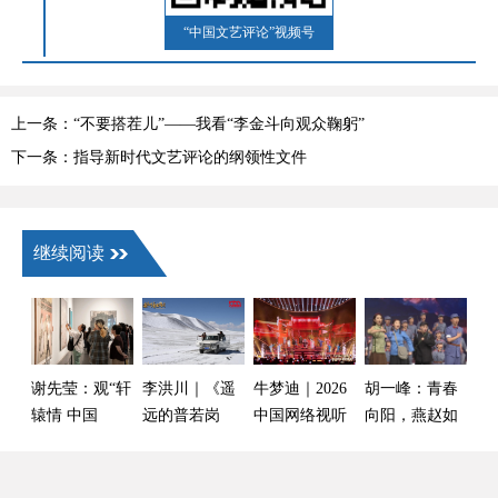
“中国文艺评论”视频号
上一条：“不要搭茬儿”——我看“李金斗向观众鞠躬”
下一条：指导新时代文艺评论的纲领性文件
继续阅读
谢先莹：观“轩
李洪川｜《遥
牛梦迪｜2026
胡一峰：青春
辕情 中国
远的普若岗
中国网络视听
向阳，燕赵如
梦”书画展有感
日》：被看见
盛典：在时代
画——观《青
的真实，未言
脉动中铺展视
春河北》2026
说的艰辛
听的万千气象
大学生新年晚