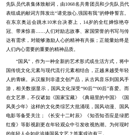
先队员代表集体致献词，由1068名共青团员和少先队员代
表组成的献词方阵发出“请党放心,强国有我”的铮铮誓言。
在东京奥运会跳水10米台决赛上，14岁的全红婵惊艳夺
冠、带来惊喜……人们对励志故事、家国荣誉的书写与传
达有需求，对能够激励人心的精神有共振；正能量始终是
人们内心需要的重要的精神品质。
“国风”，作为一种全新的艺术形式或生活方式，将中
国传统文化元素与现代流行元素相结合，正越来越受年轻
人的青睐。从汉服到非遗文创产品，从古风音乐到国风手
游，相关数据显示，国风文化深受“90后”“00后”喜爱。而
在文艺界，不仅诸如《国家宝藏》《典籍里的中国》《国
风美少年》这样的文化类综艺大批涌现，国风动漫、国风
电影等备受关注；《长安十二时辰》《知否知否应是绿肥
红瘦》等影视剧更在年轻观众中引发收视热潮。为何现时
的年轻人会如此追捧国风文艺？答案或许有三。