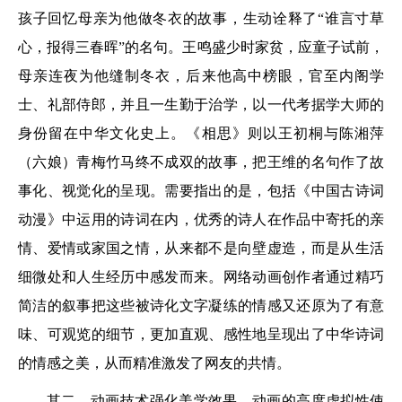
孩子回忆母亲为他做冬衣的故事，生动诠释了“谁言寸草
心，报得三春晖”的名句。王鸣盛少时家贫，应童子试前，
母亲连夜为他缝制冬衣，后来他高中榜眼，官至内阁学
士、礼部侍郎，并且一生勤于治学，以一代考据学大师的
身份留在中华文化史上。《相思》则以王初桐与陈湘萍
（六娘）青梅竹马终不成双的故事，把王维的名句作了故
事化、视觉化的呈现。需要指出的是，包括《中国古诗词
动漫》中运用的诗词在内，优秀的诗人在作品中寄托的亲
情、爱情或家国之情，从来都不是向壁虚造，而是从生活
细微处和人生经历中感发而来。网络动画创作者通过精巧
简洁的叙事把这些被诗化文字凝练的情感又还原为了有意
味、可观览的细节，更加直观、感性地呈现出了中华诗词
的情感之美，从而精准激发了网友的共情。
其二，动画技术强化美学效果。动画的高度虚拟性使