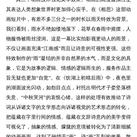
其表达人类想象世界时更加得心应手。在《相思》这部动
画短片中，有差不多三分之一的时长以雨天特效为背景。
我们看到，雨水不绝如缕地落下，花草在春雨中摇摆，人
物服饰被雨丝浸润。这是一幕比实拍影视更动人的雨景，
不仅让画面充满“江南感”而且让诗意的可视性更强。这些
特效制作的“雨”凝结的并非自然界的水气，而是文化的具
象，它是为故事的逻辑、情感的逻辑而生的，服务作品主
旨无疑也更加“自觉”。在《饮湖上初晴后雨》中，夜色里
的湖面波光闪动，如怨目点点，衬托出明代才子娄坚落榜
失意、“中秋哭河”的哀恨心绪。这样的处理有效推动了诗
词从诉诸文字的文学形态向诉诸视觉的艺术形态的转化，
把蕴藏在字里行间的情感、蕴藏在文辞诗意内的美学变得
可视化了，抽象的情感、朦胧的意境被转化为了清新细腻
的动画画面，达到了融情于“画”、诗“画”互彰的效果，散