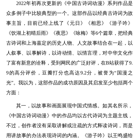
2022年初再次更新的《中国古诗词动漫》系列作品是
众多例子中比较典型的一个。这部作品以经典古诗词为故
事主旨，目前已经上线了《元日》《相思》《游子吟》
《饮湖上初晴后雨》《夜思》《咏梅》等6个篇章，把经典
古诗词和上海嘉定的历史人物、人文故事结合在一起，以
人叙事、以事解诗，以诗动情、以情言理，对中华文化作
了富有新意的诠释，受到网民的广泛好评，在B站获得了9.
9的高分评价，豆瓣打分也高达9.2分，被誉为“国漫之
光”。我以为，这部作品的成功原因及其启发至少包括两个
方面：
其一，以故事和画面展现中国式情感。如其名所示，
《中国古诗词动漫》中的作品均以古代诗词为主题主线，
不过，创作者没有采取讲解或注疏的方式释读诗词，而是
用讲故事的办法表现诗词的内涵。《游子吟》以王鸣盛给