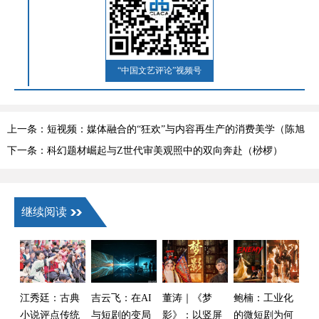
“中国文艺评论”视频号
上一条：短视频：媒体融合的“狂欢”与内容再生产的消费美学（陈旭
光）
下一条：科幻题材崛起与Z世代审美观照中的双向奔赴（桫椤）
继续阅读
江秀廷：古典
吉云飞：在AI
董涛｜《梦
鲍楠：工业化
小说评点传统
与短剧的变局
影》：以竖屏
的微短剧为何