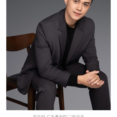
苏临轩
广东粤剧院二级演员