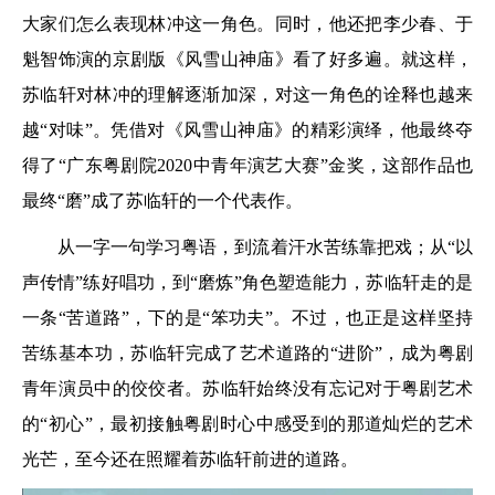
大家们怎么表现林冲这一角色。同时，他还把李少春、于
魁智饰演的京剧版《风雪山神庙》看了好多遍。就这样，
苏临轩对林冲的理解逐渐加深，对这一角色的诠释也越来
越“对味”。凭借对《风雪山神庙》的精彩演绎，他最终夺
得了“广东粤剧院2020中青年演艺大赛”金奖，这部作品也
最终“磨”成了苏临轩的一个代表作。
从一字一句学习粤语，到流着汗水苦练靠把戏；从“以
声传情”练好唱功，到“磨炼”角色塑造能力，苏临轩走的是
一条“苦道路”，下的是“笨功夫”。不过，也正是这样坚持
苦练基本功，苏临轩完成了艺术道路的“进阶”，成为粤剧
青年演员中的佼佼者。苏临轩始终没有忘记对于粤剧艺术
的“初心”，最初接触粤剧时心中感受到的那道灿烂的艺术
光芒，至今还在照耀着苏临轩前进的道路。