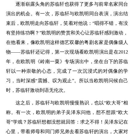
逐渐崭露头角的苏临轩也获得了更多与前辈名家同台
演出的机会。有一次，苏临轩与欧凯明同台表演，演出结
束后，欧凯明走向苏临轩，笑着对他说：“唱得不错，有没
有坚持练功啊？”欧凯明的赞赏和关心让苏临轩感到激动，
在他看来，像欧凯明这样德艺双馨的粤剧名家是偶像级人
物——苏临轩还记得，第一次现场看欧凯明演出是在2012
年，在欧凯明《岭南一粟》专场演出中，坐在台下的苏临
轩以一种崇敬的心态，完成了一次沉浸式的对偶像的学
习，当时深感“震撼、叹为观止”。所以当欧凯明问候自己
时，苏临轩激动到语无伦次。
这之后，苏临轩与欧凯明慢慢熟识，也以“欧大哥”相
称。有一次，欧凯明的弟子吴泽东问他，想不想跟“欧大
哥”学戏？苏临轩想都没想就回答：求之不得！吴泽东记在
心里，带着师母和同门师兄弟去看苏临轩的演出，大家对