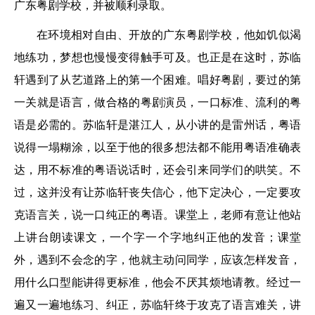
广东粤剧学校，并被顺利录取。
在环境相对自由、开放的广东粤剧学校，他如饥似渴
地练功，梦想也慢慢变得触手可及。也正是在这时，苏临
轩遇到了从艺道路上的第一个困难。唱好粤剧，要过的第
一关就是语言，做合格的粤剧演员，一口标准、流利的粤
语是必需的。苏临轩是湛江人，从小讲的是雷州话，粤语
说得一塌糊涂，以至于他的很多想法都不能用粤语准确表
达，用不标准的粤语说话时，还会引来同学们的哄笑。不
过，这并没有让苏临轩丧失信心，他下定决心，一定要攻
克语言关，说一口纯正的粤语。课堂上，老师有意让他站
上讲台朗读课文，一个字一个字地纠正他的发音；课堂
外，遇到不会念的字，他就主动问同学，应该怎样发音，
用什么口型能讲得更标准，他会不厌其烦地请教。经过一
遍又一遍地练习、纠正，苏临轩终于攻克了语言难关，讲