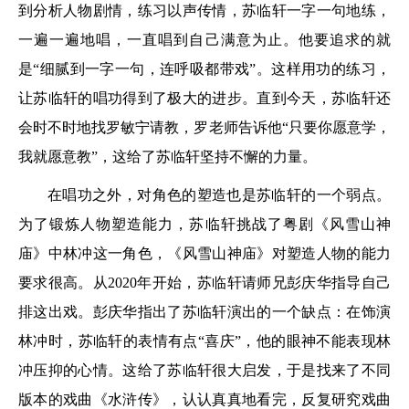
到分析人物剧情，练习以声传情，苏临轩一字一句地练，
一遍一遍地唱，一直唱到自己满意为止。他要追求的就
是“细腻到一字一句，连呼吸都带戏”。这样用功的练习，
让苏临轩的唱功得到了极大的进步。直到今天，苏临轩还
会时不时地找罗敏宁请教，罗老师告诉他“只要你愿意学，
我就愿意教”，这给了苏临轩坚持不懈的力量。
在唱功之外，对角色的塑造也是苏临轩的一个弱点。
为了锻炼人物塑造能力，苏临轩挑战了粤剧《风雪山神
庙》中林冲这一角色，《风雪山神庙》对塑造人物的能力
要求很高。从2020年开始，苏临轩请师兄彭庆华指导自己
排这出戏。彭庆华指出了苏临轩演出的一个缺点：在饰演
林冲时，苏临轩的表情有点“喜庆”，他的眼神不能表现林
冲压抑的心情。这给了苏临轩很大启发，于是找来了不同
版本的戏曲《水浒传》，认认真真地看完，反复研究戏曲