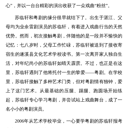
心”，并以一台台精彩的演出收获了一众戏曲“粉丝”。
苏临轩和粤剧的缘分很早就结下了。出生于湛江、父
母均为业余雷剧演员的苏临轩，有着进入戏曲行当的天然
优势。然而，初次接触粤剧，伴随他的是一段并不愉快的
记忆：七八岁时，父母工作忙碌，苏临轩被送到了接收寄
宿生的遂溪县文化艺术学校读书。第一次离开家人独自生
活，对年纪尚小的苏临轩如晴天霹雳。不过，也正是在这
里，苏临轩遇到了他将托付一生的挚爱——粤剧。在学校
里，苏临轩接触了多种艺术门类，但对粤剧情有独钟，爱
上了这门艺术。从最基础的压腿、踢腿、跑圆场开始练
起，苏临轩专心学习粤剧，并尝试站上戏曲舞台，成了一
名小小的粤剧演员。
2006年从艺术学校毕业，一心要学粤剧的苏临轩报考