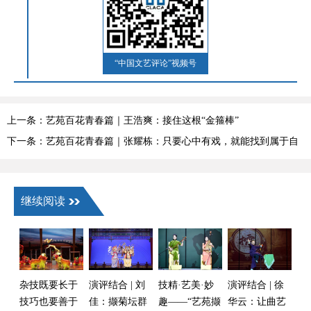
“中国文艺评论”视频号
上一条：艺苑百花青春篇｜王浩爽：接住这根“金箍棒”
下一条：艺苑百花青春篇｜张耀栋：只要心中有戏，就能找到属于自
己的舞台
继续阅读
杂技既要长于
演评结合 | 刘
技精·艺美·妙
演评结合 | 徐
技巧也要善于
佳：撷菊坛群
趣——“艺苑撷
华云：让曲艺