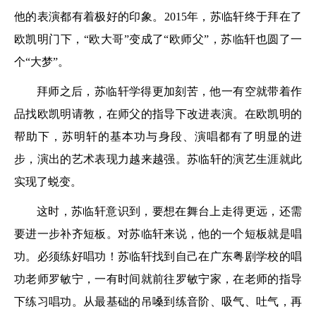
他的表演都有着极好的印象。2015年，苏临轩终于拜在了
欧凯明门下，“欧大哥”变成了“欧师父”，苏临轩也圆了一
个“大梦”。
拜师之后，苏临轩学得更加刻苦，他一有空就带着作
品找欧凯明请教，在师父的指导下改进表演。在欧凯明的
帮助下，苏明轩的基本功与身段、演唱都有了明显的进
步，演出的艺术表现力越来越强。苏临轩的演艺生涯就此
实现了蜕变。
这时，苏临轩意识到，要想在舞台上走得更远，还需
要进一步补齐短板。对苏临轩来说，他的一个短板就是唱
功。必须练好唱功！苏临轩找到自己在广东粤剧学校的唱
功老师罗敏宁，一有时间就前往罗敏宁家，在老师的指导
下练习唱功。从最基础的吊嗓到练音阶、吸气、吐气，再