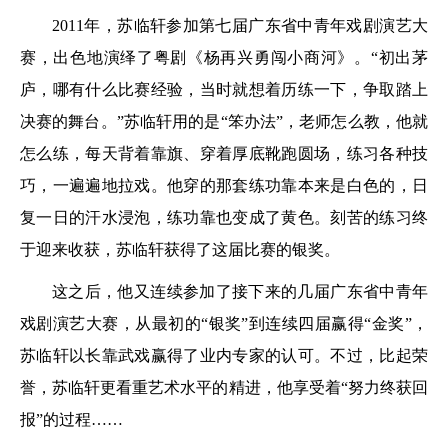
2011年，苏临轩参加第七届广东省中青年戏剧演艺大
赛，出色地演绎了粤剧《杨再兴勇闯小商河》。“初出茅
庐，哪有什么比赛经验，当时就想着历练一下，争取踏上
决赛的舞台。”苏临轩用的是“笨办法”，老师怎么教，他就
怎么练，每天背着靠旗、穿着厚底靴跑圆场，练习各种技
巧，一遍遍地拉戏。他穿的那套练功靠本来是白色的，日
复一日的汗水浸泡，练功靠也变成了黄色。刻苦的练习终
于迎来收获，苏临轩获得了这届比赛的银奖。
这之后，他又连续参加了接下来的几届广东省中青年
戏剧演艺大赛，从最初的“银奖”到连续四届赢得“金奖”，
苏临轩以长靠武戏赢得了业内专家的认可。不过，比起荣
誉，苏临轩更看重艺术水平的精进，他享受着“努力终获回
报”的过程……