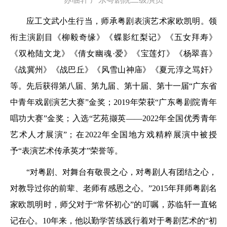
应工文武小生行当，师承粤剧表演艺术家欧凯明。领
衔主演剧目《柳毅奇缘》《蝶影红梨记》《五女拜寿》
《双枪陆文龙》《倩女幽魂·爱》《宝莲灯》《杨翠喜》
《战冀州》《战巴丘》《风雪山神庙》《夏元淳之骂奸》
等。先后获得第八届、第九届、第十届、第十一届“广东省
中青年戏剧演艺大赛”金奖；2019年荣获“广东粤剧院青年
唱功大赛”金奖；入选“艺苑撷英——2022年全国优秀青年
艺术人才展演”；在2022年全国地方戏精粹展演中被授
予“表演艺术传承英才”荣誉等。
“对粤剧、对舞台有敬畏之心，对粤剧人有团结之心，
对教导过你的前辈、老师有感恩之心。”2015年拜师粤剧名
家欧凯明时，师父对于“常怀初心”的叮嘱，苏临轩一直铭
记在心。10年来，他以勤学苦练践行着对于粤剧艺术的“初