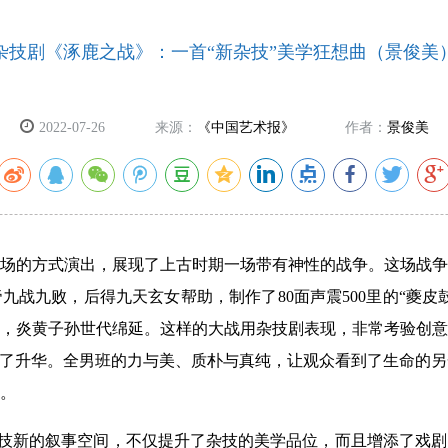
杂技剧《涿鹿之战》：一首“新杂技”美学狂想曲（景俊美
2022-07-26
来源：
《中国艺术报》
作者：
景俊美
场的方式演出，展现了上古时期一场带有神性的战争。这场战争发
九战九败，后得九天玄女帮助，制作了80面声震500里的“夔皮
，炎黄子孙世代绵延。这样的大战用杂技剧表现，非常考验创意
有了升华。全男班的力与美、质朴与真纯，让观众看到了生命的
。
了杂技新的叙事空间，不仅提升了杂技的美学品位，而且增添了戏