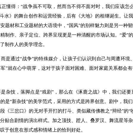
正懂得：“战争虽不可取，然而当不得不面对时，我们应该怎么
《斗水》的舞台创作和运营经验，后有《大地》的相继诞生。让我
安题材和工业题材的大语境中，“国风”的别样魅力则是另一种
精制作、亲子定位、跨界呈现更是一种清醒的市场认知。“爱”的
了制作人的美学理念。
而是通过“战争”的特殊媒介，让孩子们认识到自己与周遭环境
军”就在心中萌芽，这对于孩子面对困难、面对家庭关系都会有
要是杂技，落脚点是“戏剧”，那么在《涿鹿之战》中，我们还
的是“新杂技”的美学范式，采用的方式是跨界创意。剧中，我
段《三岔口》的无对手开打的打斗、类似藏传佛教之“辩经”的“
分贴合剧情的演出样式。加之顶技、蹬人、叠罗汉、舞流星等杂
叹于创意在形式感和情绪上的恰到好处。