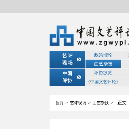
政策理论
艺 评
现 场
曲艺杂技
评协纵览
中国
评协
《中国文艺评论》
>
>
>
正文
首页
艺评现场
曲艺杂技