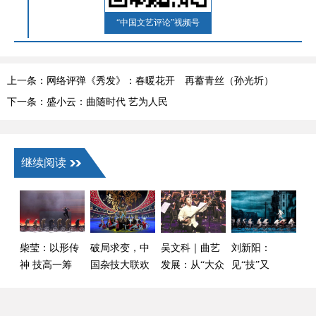
“中国文艺评论”视频号
上一条：网络评弹《秀发》：春暖花开 再蓄青丝（孙光圻）
下一条：盛小云：曲随时代 艺为人民
继续阅读
柴莹：以形传
破局求变，中
吴文科｜曲艺
刘新阳：
神 技高一筹
国杂技大联欢
发展：从“大众
见“技”又
——观杂技剧
迈入2.0时代
化”到“化大众”
见“剧”——杂
《屋顶上的北
技剧《先声》
平》
的创作探索