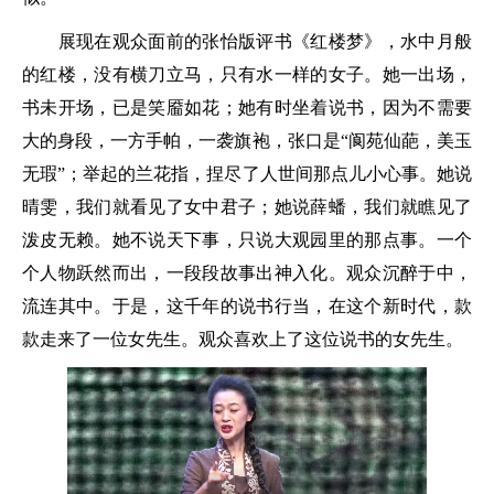
展现在观众面前的张怡版评书《红楼梦》，水中月般
的红楼，没有横刀立马，只有水一样的女子。她一出场，
书未开场，已是笑靥如花；她有时坐着说书，因为不需要
大的身段，一方手帕，一袭旗袍，张口是“阆苑仙葩，美玉
无瑕”；举起的兰花指，捏尽了人世间那点儿小心事。她说
晴雯，我们就看见了女中君子；她说薛蟠，我们就瞧见了
泼皮无赖。她不说天下事，只说大观园里的那点事。一个
个人物跃然而出，一段段故事出神入化。观众沉醉于中，
流连其中。于是，这千年的说书行当，在这个新时代，款
款走来了一位女先生。观众喜欢上了这位说书的女先生。