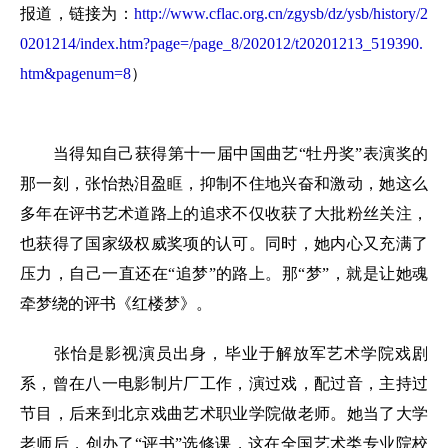
报道，链接为：
http://www.cflac.org.cn/zgysb/dz/ysb/history/2
0201214/index.htm?page=/page_8/202012/t20201213_519390.
htm&pagenum=8
）
当得知自己获得第十一届中国曲艺“牡丹奖”表演奖的
那一刻，张怡热泪盈眶，抑制不住地兴奋和激动，她这么
多年在评书艺术道路上的追求不仅收获了大批粉丝关注，
也获得了国家级权威奖项的认可。同时，她内心又充满了
压力，自己一直还在“追梦”的路上。那“梦”，就是让她魂
牵梦绕的评书《红楼梦》。
张怡是影视演员出身，毕业于解放军艺术学院戏剧
系，曾在八一电影制片厂工作，演过戏，配过音，主持过
节目，后来到北京戏曲艺术职业学院做老师。她当了大学
老师后，创办了“评书”选修课，这在全国艺术类专业院校