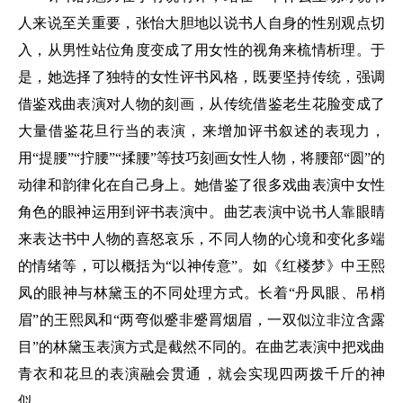
人来说至关重要，张怡大胆地以说书人自身的性别观点切
入，从男性站位角度变成了用女性的视角来梳情析理。于
是，她选择了独特的女性评书风格，既要坚持传统，强调
借鉴戏曲表演对人物的刻画，从传统借鉴老生花脸变成了
大量借鉴花旦行当的表演，来增加评书叙述的表现力，
用“提腰”“拧腰”“揉腰”等技巧刻画女性人物，将腰部“圆”的
动律和韵律化在自己身上。她借鉴了很多戏曲表演中女性
角色的眼神运用到评书表演中。曲艺表演中说书人靠眼睛
来表达书中人物的喜怒哀乐，不同人物的心境和变化多端
的情绪等，可以概括为“以神传意”。如《红楼梦》中王熙
凤的眼神与林黛玉的不同处理方式。长着“丹凤眼、吊梢
眉”的王熙凤和“两弯似蹙非蹙罥烟眉，一双似泣非泣含露
目”的林黛玉表演方式是截然不同的。在曲艺表演中把戏曲
青衣和花旦的表演融会贯通，就会实现四两拨千斤的神
似。