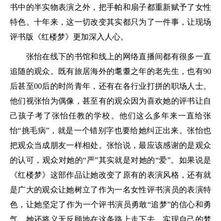
书中的半实物表演之外，把手帕和扇子都重新赋予了女性
特色。十年来，这一切改变其实都只为了一件事，让现场
评书版《红楼梦》更加深入人心。
张怡在线下的书馆和线上的网络直播间都有很多一直
追随的观众。既有旅居海外的耄耋之年的老先生，也有90
后甚至00后的时尚青年，还有在各行业打拼的职场人士。
他们视张怡为偶像，甚至有的观众因为喜欢她的评书让自
己孩子考了张怡任教的学校。他们这么多年来一直给张
怡“挑毛病”，就是一个错别字也要给她纠正出来。张怡也
把观众当成朋友一样相处。张怡说，最应该感谢的是观众
的认可，观众对她的“严”其实就是对她的“爱”。如果说是
《红楼梦》这部作品让她改变了原有的表演风格，还有就
是广大的观众让她树立了作为一名女性评书演员的表演特
色，让她坚定了作为一个评书演员勇敢“追梦”的信心和勇
气。她还将义无反顾地在这条路上走下去，实现自己的梦