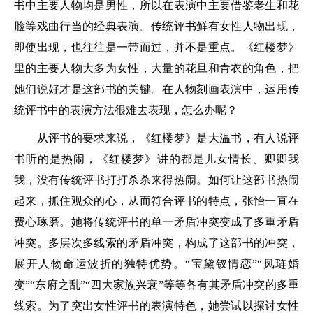
书中主要人物均是男性，所以在表演中主要借鉴老生和花
脸等戏曲行当的经典表演。传统评书鲜有女性人物出现，
即使出现，也往往是一带而过，并不是重点。《红楼梦》
里的主要人物大多为女性，大量的花旦和青衣的角色，把
她们说好才是这部书的关键。在人物刻画表演中，运用传
统评书中的表演方法很难去表现，怎么办呢？
从评书的要求来说，《红楼梦》是大温书，有人说评
书听的是热闹，《红楼梦》讲的都是儿女情长、卿卿我
我，没有传统评书打打杀杀来得热闹。如何让这部书热闹
起来，抓住观众的心，从而符合评书的特点，张怡一直在
费心琢磨。她将传统评书的单一矛盾冲突变成了多重矛盾
冲突。多层次多线索的矛盾冲突，构成了这部书的冲突，
展开人物命运波折的独特优势。“宝黛钗情恋”“凤琏婚
变”“东府之乱”“四大家族兴衰”等等各有其矛盾冲突的多重
线索。为了突出女性评书的表演特色，她尝试以探讨女性