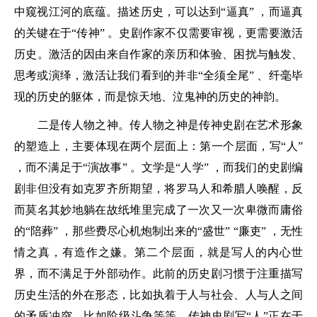
中窥视江河的底蕴。描述历史，可以达到“逼真” ，而逼真
的关键在于“传神” 。史剧作家不仅需要审视，更需要激活
历史。激活的因由来自作家的亲历和体验、困扰与触发、
思考或演绎，激活让我们看到的并非“全须全尾” 、纤毫毕
现的历史的躯体，而是惊天地、泣鬼神的历史的神韵。
二是传人物之神。传人物之神是传神史剧在艺术形象
的塑造上，主要体现在两个层面上：第一个层面，写“人”
，而不满足于“演故事” 。文学是“人学” ，而我们的史剧编
剧非但没有如克罗齐所期望，将罗马人和希腊人唤醒，反
而莫名其妙地躺在故纸堆里完成了一次又一次卑微而庸俗
的“陪葬” ，那些费尽心机炮制出来的“盛世” “廉吏” ，无性
情之真，有造作之嫌。第二个层面，就是写人的内心世
界，而不满足于外部动作。此前的历史剧习惯于注重描写
历史生活的外在形态，比如执着于人与社会、人与人之间
的矛盾冲突，比如阶级斗争等等。传神史剧写“人”正在于