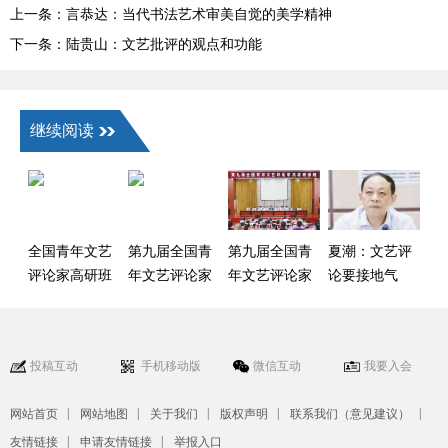
上一条：言恭达：当代书法艺术审美自觉的美学精神
下一条：陆贵山：文艺批评的观点和功能
继续阅读
全国青年文艺
第九届全国青
第九届全国青
夏潮：文艺评
评论家高研班
年文艺评论家
年文艺评论家
论要接地气
新增专题论坛
高级研修班开
高级研修班在
板块
班
内蒙古开班
投稿互动
手机移动版
微信互动
我要入会
|
|
|
|
|
网站首页
网站地图
关于我们
版权声明
联系我们（意见建议）
|
|
友情链接
申请友情链接
举报入口