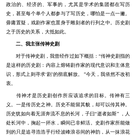
政治的、经济的、军事的，尤其是学术的集团都在写历
史，甚至每个单个人都参与了写历史，哪怕是一点一撇。
毋庸置疑，戏剧作家也置身于雕刻者的行列之中。历史剧
之于历史的关系，大抵如此。
二、我主张传神史剧
对于传神史剧，我曾经作过如下概括：“传神史剧指的
是这样的历史剧：内容上熔铸剧作家的现代意识和主体意
识，形式上则寻求‘剧’的彻底解放。 ”今天，我依然不改初
衷。
传神才是历史剧创作所应该追求的目标。传神有三
义。一是传历史之神。历史不能留其貌，却可以传其神。
历史犹如向着无涯奔流不息的长河，子曰“逝者如斯” ，人
处长河中，掬起一抔水，瞬间已非鲜活。史剧作家所能做
到的只是追寻浩浩乎行经波峰浪谷间的神韵，从一抹浪花