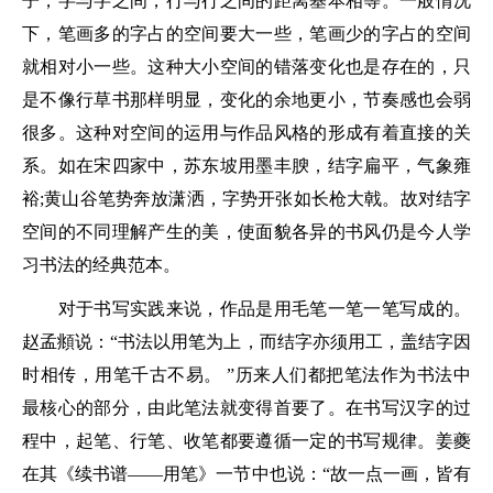
子，字与字之间，行与行之间的距离基本相等。一般情况
下，笔画多的字占的空间要大一些，笔画少的字占的空间
就相对小一些。这种大小空间的错落变化也是存在的，只
是不像行草书那样明显，变化的余地更小，节奏感也会弱
很多。这种对空间的运用与作品风格的形成有着直接的关
系。如在宋四家中，苏东坡用墨丰腴，结字扁平，气象雍
裕;黄山谷笔势奔放潇洒，字势开张如长枪大戟。故对结字
空间的不同理解产生的美，使面貌各异的书风仍是今人学
习书法的经典范本。
对于书写实践来说，作品是用毛笔一笔一笔写成的。
赵孟頫说：“书法以用笔为上，而结字亦须用工，盖结字因
时相传，用笔千古不易。 ”历来人们都把笔法作为书法中
最核心的部分，由此笔法就变得首要了。在书写汉字的过
程中，起笔、行笔、收笔都要遵循一定的书写规律。姜夔
在其《续书谱——用笔》一节中也说：“故一点一画，皆有