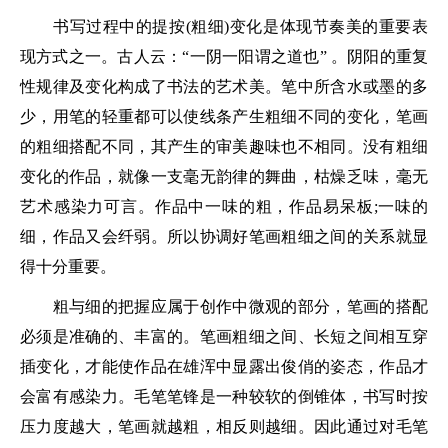
书写过程中的提按(粗细)变化是体现节奏美的重要表
现方式之一。古人云：“一阴一阳谓之道也” 。阴阳的重复
性规律及变化构成了书法的艺术美。笔中所含水或墨的多
少，用笔的轻重都可以使线条产生粗细不同的变化，笔画
的粗细搭配不同，其产生的审美趣味也不相同。没有粗细
变化的作品，就像一支毫无韵律的舞曲，枯燥乏味，毫无
艺术感染力可言。作品中一味的粗，作品易呆板;一味的
细，作品又会纤弱。所以协调好笔画粗细之间的关系就显
得十分重要。
粗与细的把握应属于创作中微观的部分，笔画的搭配
必须是准确的、丰富的。笔画粗细之间、长短之间相互穿
插变化，才能使作品在雄浑中显露出俊俏的姿态，作品才
会富有感染力。毛笔笔锋是一种较软的倒锥体，书写时按
压力度越大，笔画就越粗，相反则越细。因此通过对毛笔