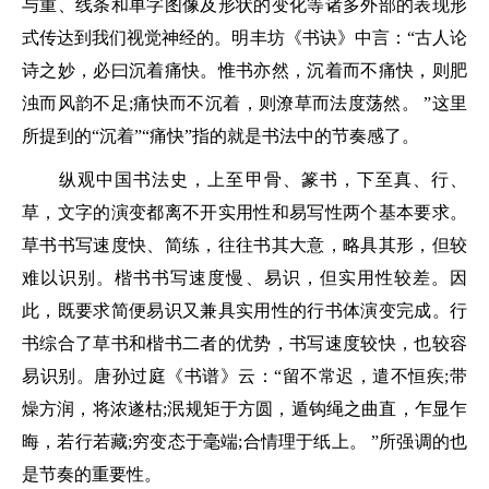
与重、线条和单字图像及形状的变化等诸多外部的表现形
式传达到我们视觉神经的。明丰坊《书诀》中言：“古人论
诗之妙，必曰沉着痛快。惟书亦然，沉着而不痛快，则肥
浊而风韵不足;痛快而不沉着，则潦草而法度荡然。 ”这里
所提到的“沉着”“痛快”指的就是书法中的节奏感了。
纵观中国书法史，上至甲骨、篆书，下至真、行、
草，文字的演变都离不开实用性和易写性两个基本要求。
草书书写速度快、简练，往往书其大意，略具其形，但较
难以识别。楷书书写速度慢、易识，但实用性较差。因
此，既要求简便易识又兼具实用性的行书体演变完成。行
书综合了草书和楷书二者的优势，书写速度较快，也较容
易识别。唐孙过庭《书谱》云：“留不常迟，遣不恒疾;带
燥方润，将浓遂枯;泯规矩于方圆，遁钩绳之曲直，乍显乍
晦，若行若藏;穷变态于毫端;合情理于纸上。 ”所强调的也
是节奏的重要性。