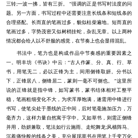
三转;一波一拂，皆有三折。 ”强调的正是书写时法度的问
题。另一方面，书写过程中还需要注意长线条和短线条的
合理搭配。长而直的笔画过多，貌似枯柴遍地。短而直的
笔画过多，字势茂密又似树梢挂蛇，杂乱无章。以上两种
情况都会给人以不舒服的感觉，在节奏上也会显得混乱。
书法中，笔力也是构成作品中节奏感的重要因素之
一。明丰坊《书诀》中云：“古人作篆、分、真、行、草
书，用笔无二，必以正锋为主，间用侧锋取妍。分书以
下，正锋居八，侧锋居二，篆则一毫不可侧也。 ”这里所
说的正锋就是指中锋，如写篆书，篆书结体相对工整平
稳，笔画粗细变化不大，为求浑厚饱满，遂需用中锋进行
书写，使笔尖处于墨线的正中间，后对笔毫施加压力，万
毫齐力，这样力量自然寓于字中。又如草书，则需正侧锋
并用，劲妍兼取，笔法如行云施雨、走蛇舞龙;风樯阵马、
沉着痛快般的线条之美，充分展现草书在用笔上千变万化