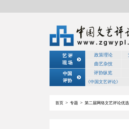
政策理论
艺 评
现 场
曲艺杂技
评协纵览
中国
评协
《中国文艺评论》
>
>
首页
专题
第二届网络文艺评论优选