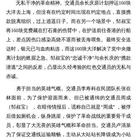
无私干净的革命精神。交通员余长庆原计划押运160块
大洋去上海，但没有在约定时间出现在约定地点，直接携
款脱离组织，过上逍遥日子。而在另一个场景中，邹叔宝
将160块党费藏在打石膏的伤臂中，在护送前往香港的行船
上，差点因伤口感染高烧不退而被丢海喂鱼。最终安全送
达时，银元已与血肉粘连，而这160块大洋解决了党中央撤
离计划的燃眉之急。邹叔宝的“忠诚干净”与余长庆的“携款
潜逃”之间的反差，凸显出久经考验的红色交通员的无私与
赤诚。
勇于担当的英雄气概。交通员李寿科在民团队长张在
林面前，为了保护迎面而来、但已被通缉的交通员周成
（邹叔宝） ，在暗传情报后，谎称自己就是“周成” ，被俘
后借如厕机会，纵身跳崖，保护了革命战线的重要骨干成
员，彰显了大无畏的英雄气概和革命担当。交通员卢清泉
为了保证交通线运输顺畅，主动从大站站长降级成为小站