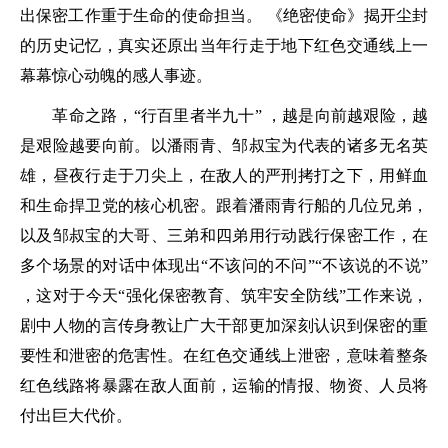
出保密工作重于生命的使命担当。 《绝密使命》揭开尘封
的历史记忆，真实还原出当年行走于地下红色交通线上一
幕幕惊心动魄的感人事迹。
革命之路，“行百里者半九十” ，越是向前越艰险，越
是艰险越要向前。以潘雨青、邹叔宝为代表的诸多无名英
雄，昼夜行走于刀尖上，在敌人的严刑拷打之下，用鲜血
和生命捍卫党的核心机密。跟着潘雨青行船的几位兄弟，
以及邹叔宝的大哥、三弟和四弟用行动践行保密工作，在
多个场景的对话中体现出“不该问的不问”“不该说的不说”
，这对于今天“强化保密教育、筑牢安全防线”工作来说，
剧中人物的言传身教让广大干部更加深刻认识到保密的重
要性和泄密的危害性。在红色交通线上泄密，意味着整条
红色线路将暴露在敌人面前，运输的情报、物资、人员将
付出巨大代价。