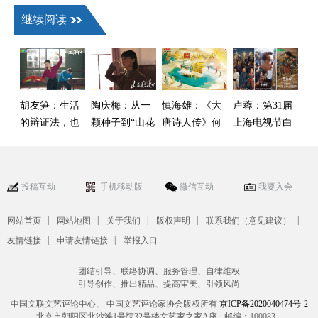
继续阅读
胡友笋：生活
陶庆梅：从一
慎海雄：《大
卢蓉：第31届
的辩证法，也
颗种子到“山花
唐诗人传》何
上海电视节白
是艺术的辩证
烂漫”
以映照千年文
玉兰奖中国剧
法
脉气象
集创作观察
投稿互动
手机移动版
微信互动
我要入会
|
|
|
|
|
网站首页
网站地图
关于我们
版权声明
联系我们（意见建议）
|
|
友情链接
申请友情链接
举报入口
团结引导、联络协调、服务管理、自律维权
引导创作、推出精品、提高审美、引领风尚
中国文联文艺评论中心、 中国文艺评论家协会版权所有
京ICP备2020040474号-2
北京市朝阳区北沙滩1号院32号楼文艺家之家A座
邮编：100083