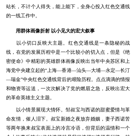
站长，不计个人得失，能上能下，全身心投入红色交通线
的一线工作中。
用群体画像折射 以小见大的宏大叙事
以小切口反映大主题。红色交通线是一条隐秘的战
线，在党的发展历程中是一个比较小的切入点，但是《绝
密使命》中精彩的英雄群体画像反映出当年中央苏区和上
海党中央建立起的“上海—香港—汕头—大埔—永定—长汀
—瑞金”中央红色交通线背后的艰险历程。点点滴滴的情报
和物资等运送，一次次解决了党的燃眉之急，反映出宏大
的革命英雄主义主题。
以小情景展现大情怀。邹叔宝与西诺的甜蜜爱情与革
命友情，催人泪下。叔宝新婚之夜放弃婚姻，妻子西诺苦
等两年换来叔宝表面上的冷言冷语，但背后的温情和一个