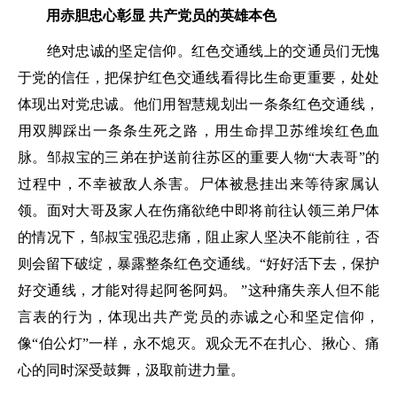
用赤胆忠心彰显 共产党员的英雄本色
绝对忠诚的坚定信仰。红色交通线上的交通员们无愧
于党的信任，把保护红色交通线看得比生命更重要，处处
体现出对党忠诚。他们用智慧规划出一条条红色交通线，
用双脚踩出一条条生死之路，用生命捍卫苏维埃红色血
脉。邹叔宝的三弟在护送前往苏区的重要人物“大表哥”的
过程中，不幸被敌人杀害。尸体被悬挂出来等待家属认
领。面对大哥及家人在伤痛欲绝中即将前往认领三弟尸体
的情况下，邹叔宝强忍悲痛，阻止家人坚决不能前往，否
则会留下破绽，暴露整条红色交通线。“好好活下去，保护
好交通线，才能对得起阿爸阿妈。 ”这种痛失亲人但不能
言表的行为，体现出共产党员的赤诚之心和坚定信仰，
像“伯公灯”一样，永不熄灭。观众无不在扎心、揪心、痛
心的同时深受鼓舞，汲取前进力量。