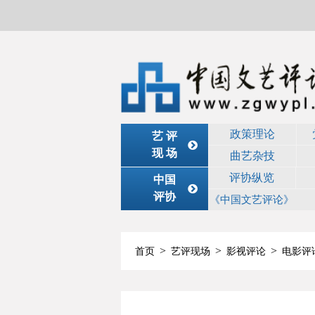
政策理论
艺 评
现 场
曲艺杂技
评协纵览
中国
评协
《中国文艺评论》
>
>
>
首页
艺评现场
影视评论
电影评