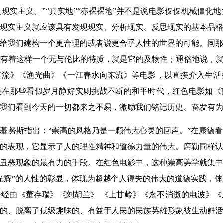
现实主义。”“真实地”“赤裸裸地”并不是说电影仅仅机械僵化
现实主义就应该具有发现现实、分析现实、反思现实的基本品格
给我们建构一个更合理的或者说更合乎人性的世界的可能。同那
有着这样一个无与伦比的特质，就是它的及物性；通俗地说，就
狂流》《渔光曲》《一江春水向东流》等电影，以直接介入生活
是在那些看似岁月静好实则挑战不断的和平时代，红色电影如《
我们看到今天的一切都来之不易，激励我们铭记历史、奋发有为
基努斯指出：“崇高的风格乃是一颗伟大心灵的回声。”在康德
的表现，它显示了人的理性精神和道德力量的伟大。席勒同样认
丑恶现象的最有力的手段。在红色电影中，这种崇高美学就集中
光辉”的人性的彰显，体现为超越个人得失的伟大的道德实践，
经由《董存瑞》《刘胡兰》 《上甘岭》《永不消逝的电波》《
的、脱离了低级趣味的、有益于人民的民族英雄形象被生动鲜活