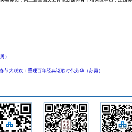
勇）
21春节大联欢：重现百年经典讴歌时代芳华（苏勇）