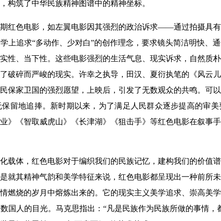
，构筑了中华民族精神图谱中的精神坐标。
期红色电影，如左翼电影因其强烈的政治诉求——通过拍摄具有
学上追求“多动作、少对白”的创作理念，要求镜头简洁明快、
实性、当下性。这些电影强烈的生活气息、现实诉求，自然质朴
了破碎而严峻的现实。许幸之执导，田汉、夏衍执笔的《风云儿
民保家卫国的强烈愿望，上映后，引发了无数观众的共鸣。可以
无保留地追捧。新时期以来，为了满足人民群众逐步提高的审美
业》《智取威虎山》《长津湖》《狙击手》等红色电影在叙事手
化载体，红色电影对于编织我们的民族记忆，建构我们的价值谱
是就其精神气韵和美学特征来说，红色电影都呈现出一种前所未
情燃烧的岁月中熔炼出来的。它的现实主义美学追求、崇高美学
数国人的目光。马克思指出：“凡是民族作为民族所做的事情，