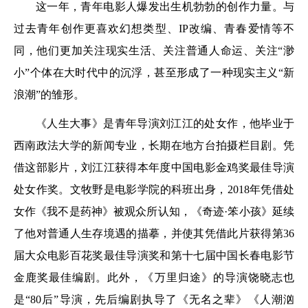
这一年，青年电影人爆发出生机勃勃的创作力量。与
过去青年创作更喜欢幻想类型、IP改编、青春爱情等不
同，他们更加关注现实生活、关注普通人命运、关注“渺
小”个体在大时代中的沉浮，甚至形成了一种现实主义“新
浪潮”的雏形。
《人生大事》是青年导演刘江江的处女作，他毕业于
西南政法大学的新闻专业，长期在地方台拍摄栏目剧。凭
借这部影片，刘江江获得本年度中国电影金鸡奖最佳导演
处女作奖。文牧野是电影学院的科班出身，2018年凭借处
女作《我不是药神》被观众所认知，《奇迹·笨小孩》延续
了他对普通人生存境遇的描摹，并使其凭借此片获得第36
届大众电影百花奖最佳导演奖和第十七届中国长春电影节
金鹿奖最佳编剧。此外，《万里归途》的导演饶晓志也
是“80后”导演，先后编剧执导了《无名之辈》《人潮汹