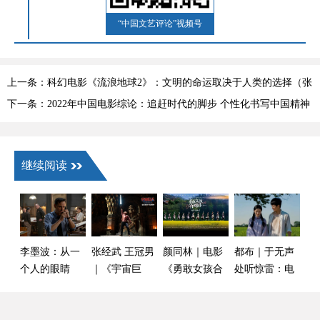
“中国文艺评论”视频号
上一条：科幻电影《流浪地球2》：文明的命运取决于人类的选择（张
德祥）
下一条：2022年中国电影综论：追赶时代的脚步 个性化书写中国精神
（丁亚平）
继续阅读
李墨波：从一
张经武 王冠男
颜同林｜电影
都布｜于无声
个人的眼睛
｜《宇宙巨
《勇敢女孩合
处听惊雷：电
里，看见历史
人：希曼崛
唱团》：山里
影《给阿嬷的
风云——观电
起》：锈迹斑
的星星最明亮
情书》