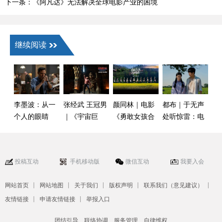
下一条：《阿凡达》无法解决全球电影产业的困境
继续阅读
李墨波：从一
张经武 王冠男
颜同林｜电影
都布｜于无声
个人的眼睛
｜《宇宙巨
《勇敢女孩合
处听惊雷：电
里，看见历史
人：希曼崛
唱团》：山里
影《给阿嬷的
风云——观电
起》：锈迹斑
的星星最明亮
情书》
影《诺曼底72
斑的力量之剑
的“轻”与“重”
投稿互动
手机移动版
微信互动
我要入会
小时》
|
|
|
|
|
网站首页
网站地图
关于我们
版权声明
联系我们（意见建议）
|
|
友情链接
申请友情链接
举报入口
团结引导、联络协调、服务管理、自律维权