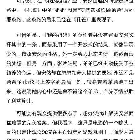
可以说，在《我的姐姐》里，安然面临的两套选择道
路中，《孔雀》中的“姐姐”就是“安然选择照顾弟弟”后的
那条路，这条路的后果已经在《孔雀》里表现了。
可贵的是，《我的姐姐》的创作者并没有帮助安然选
择其中的一条，而是采用了一个开放式的结尾。就像导演
说的，按照安然的性格，她一定会去北京考研，追逐自己
的梦想；但另一方面，影片结尾，弟弟已经主动接受了被
领养的命运，但安然却在弟弟领养人提供的要她“永远不见
弟弟”的协议书上签字的最后一刻，转身带着弟弟跑了出
来。这说明她内心中还是舍不得这个弟弟，血缘亲情战胜
了利益算计。
可能会有观众提供很多点子，想办法找出解决安然面
临难题的完美答案。但我看来，这只是电影的一个噱头，
目的只是让观众沉浸在主创设定的游戏规则里，而影片最