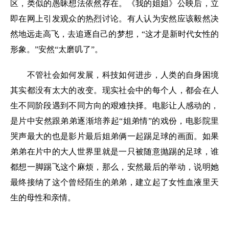
区，类似的愚昧想法依然存在。《我的姐姐》公映后，立
即在网上引发观众的热烈讨论。有人认为安然应该毅然决
然地远走高飞，去追逐自己的梦想，“这才是新时代女性的
形象。”安然“太磨叽了”。
不管社会如何发展，科技如何进步，人类的自身困境
其实都没有太大的改变。现实社会中的每个人，都会在人
生不同阶段遇到不同方向的艰难抉择。电影让人感动的，
是片中安然跟弟弟逐渐培养起“姐弟情”的戏份，电影院里
哭声最大的也是影片最后姐弟俩一起踢足球的画面。如果
弟弟在片中的大人世界里就是一只被随意抛踢的足球，谁
都想一脚踢飞这个麻烦，那么，安然最后的举动，说明她
最终接纳了这个曾经陌生的弟弟，建立起了女性血液里天
生的母性和亲情。