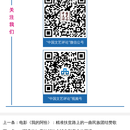
关
注
我
们
“中国文艺评论”微信公号
“中国文艺评论”视频号
上一条：电影《我的阿恰》：精准扶贫路上的一曲民族团结赞歌