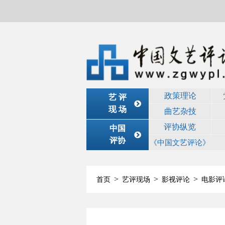
政策理论
艺 评
现 场
曲艺杂技
评协纵览
中国
评协
《中国文艺评论》
>
>
>
首页
艺评现场
影视评论
电影评