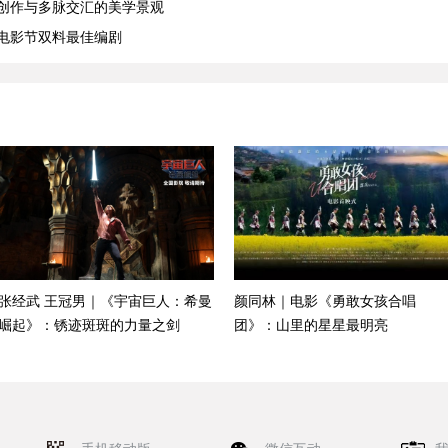
影创作与多脉交汇的美学景观
电影节双料最佳编剧
张经武 王冠男｜《宇宙巨人：希曼
颜同林｜电影《勇敢女孩合唱
崛起》：锈迹斑斑的力量之剑
团》：山里的星星最明亮