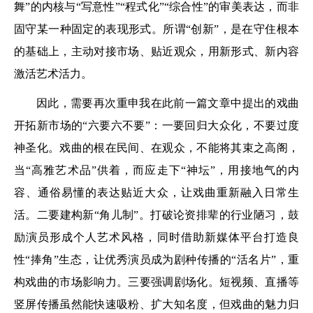
舞”的内核与“写意性”“程式化”“综合性”的审美表达，而非
固守某一种固定的表现形式。所谓“创新”，是在守住根本
的基础上，主动对接市场、贴近观众，用新形式、新内容
激活艺术活力。
因此，需要再次重申我在此前一篇文章中提出的戏曲
开拓新市场的“六要六不要”：一要回归大众化，不要过度
神圣化。戏曲的根在民间、在观众，不能将其束之高阁，
当“高雅艺术品”供着，而应走下“神坛”，用接地气的内
容、通俗易懂的表达贴近大众，让戏曲重新融入日常生
活。二要建构新“角儿制”。打破论资排辈的行业陋习，鼓
励演员形成个人艺术风格，同时借助新媒体平台打造良
性“捧角”生态，让优秀演员成为剧种传播的“活名片”，重
构戏曲的市场影响力。三要强调剧场化。短视频、直播等
竖屏传播虽然能快速吸粉、扩大知名度，但戏曲的魅力归