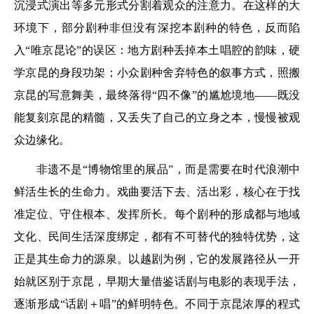
沉浸式演出等多元形式分割着观众的注意力。在这样的大
环境下，部分剧种非但没有深挖本剧种的特色，反而陷
入“唯京昆论”的误区：地方剧种丢掉本土唱腔的韵味，硬
学京昆的身段功架；小众剧种舍弃特色的叙事方式，照搬
京昆的写意舞美，最终落得“四不像”的尴尬境地——既没
能复刻京昆的精髓，又丢失了自己的立身之本，慢慢被观
众边缘化。
非遗不是“博物馆里的展品”，而是需要在时代浪潮中
鲜活生长的生命力。戏曲要活下去、活出彩，核心在于找
准定位、守住根本、发挥所长。每个剧种的形成都与地域
文化、民间生活深度绑定，都有不可替代的独特优势，这
正是其生命力的源泉。以越剧为例，它的发展路径从一开
始就区别于京昆，早期大量借鉴话剧与电影的表现手法，
逐渐形成“话剧＋唱”的鲜明特色。不同于京昆浓厚的程式