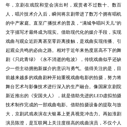
年，京剧在戏院和堂会演出时，观赏者不过数十、数百
人，唱片技术介入后，瞬间将京剧带进了数万个拥有唱机
的中产家庭。直至广播技术的普及，“满城争唱叫天儿”的
文字描写才最终成为现实。借助现代化的媒介手段，实现
戏曲与观众近距离甚至零距离接触，是戏曲实现传播、引
起观众共鸣的必由之路。相对于近年来热度居高不下的舞
剧《只此青绿》《永不消逝的电波》，传统戏曲似乎还缺
少一些主动拥抱新媒介的意识与勇气。值得关注的是，目
前越来越多的戏曲剧种开始重视戏曲电影的拍摄，努力将
舞台艺术与影像技术进行深入的生产融合。像国家京剧院
新近推出的《安国夫人》，就是借助先进的LED虚拟拍摄
技术制作完成的一部戏曲电影。借助拍摄设备的提取与放
大，京剧武戏表演在大银幕上更具视觉冲击力。再如淮剧
演员陈澄，是互联网上关注度很高的戏曲演员，不仅个人