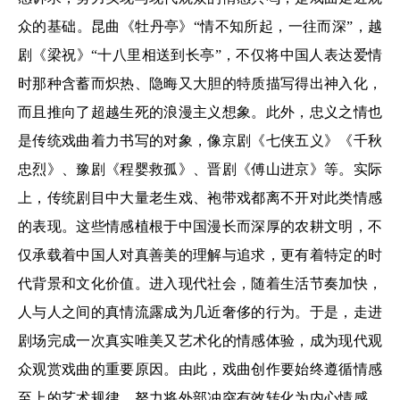
众的基础。昆曲《牡丹亭》“情不知所起，一往而深”，越
剧《梁祝》“十八里相送到长亭”，不仅将中国人表达爱情
时那种含蓄而炽热、隐晦又大胆的特质描写得出神入化，
而且推向了超越生死的浪漫主义想象。此外，忠义之情也
是传统戏曲着力书写的对象，像京剧《七侠五义》《千秋
忠烈》、豫剧《程婴救孤》、晋剧《傅山进京》等。实际
上，传统剧目中大量老生戏、袍带戏都离不开对此类情感
的表现。这些情感植根于中国漫长而深厚的农耕文明，不
仅承载着中国人对真善美的理解与追求，更有着特定的时
代背景和文化价值。进入现代社会，随着生活节奏加快，
人与人之间的真情流露成为几近奢侈的行为。于是，走进
剧场完成一次真实唯美又艺术化的情感体验，成为现代观
众观赏戏曲的重要原因。由此，戏曲创作要始终遵循情感
至上的艺术规律，努力将外部冲突有效转化为内心情感，