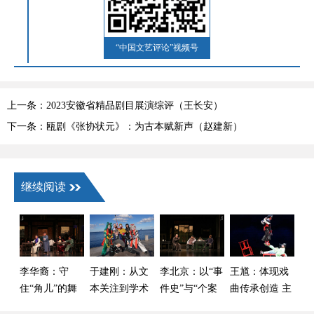
“中国文艺评论”视频号
上一条：2023安徽省精品剧目展演综评（王长安）
下一条：瓯剧《张协状元》：为古本赋新声（赵建新）
继续阅读
李华裔：守
于建刚：从文
李北京：以“事
王馗：体现戏
住“角儿”的舞
本关注到学术
件史”与“个案
曲传承创造 主
台别让声光电
自觉——中国
史”双重视角来
体立场的鲜活