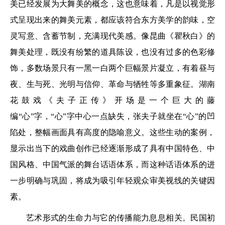
美已经发展为大舞美的概念，这也意味着，凡是以视觉形
式呈现出来的舞美元素，都应该符合东方美学的韵味，空
灵写意、含蓄节制，充满现代美感。像昆曲《瞿秋白》的
舞美处理，既没有纷繁的道具陈设，也没有过多的色彩修
饰，多数场景只有一黑一白两个巨幅景片凝立，有着昼与
夜、生与死、光明与信仰、革命与牺牲等多重象征。湖南
花鼓戏《夫子正传》开场是一个巨大的藤
编“心”字，“心”字中心一点缺失，张夫子就坐在“心”的凹
陷处，整幅画面具有高度的隐喻意义。这些生动的案例，
显示出当下的戏曲创作已经逐渐形成了具有中国特色、中
国风格、中国气派的舞台话语体系，而这种话语体系的进
一步明确与巩固，将成为吸引年轻观众审美视线的关键因
素。
艺术形式的生命力与它的传播能力息息相关。民国初