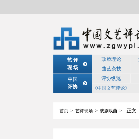
政策理论
艺 评
现 场
曲艺杂技
评协纵览
中国
评协
《中国文艺评论》
>
>
>
正文
首页
艺评现场
戏剧戏曲