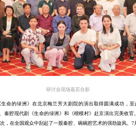
研讨会现场嘉宾合影
剧《生命的绿洲》在北京梅兰芳大剧院的演出取得圆满成功，至
》、秦腔现代剧《生命的绿洲》和《楷模村》赴京演出完美收官
人次，在全国观众中刮起了一股秦腔、碗碗腔艺术的强劲旋风。7