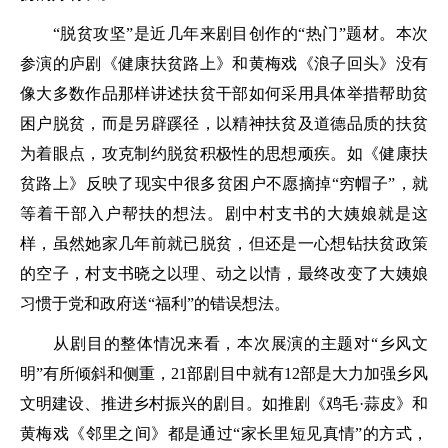
“脱贫攻坚”是近几年来剧目创作的“热门”题材。本次
参演的庐剧《健康扶贫路上》和黄梅戏《浪子回头》没有
像大多数作品那样讲述扶贫干部如何采用具体举措帮助贫
困户脱贫，而是另辟蹊径，以精神扶贫及道德品质的扶贫
为着眼点，攻克制约脱贫积极性的思想顽疾。如《健康扶
贫路上》反映了现实中很多贫困户不愿摘掉“穷帽子”，就
等着干部入户帮扶的想法。剧中村支书的大姨娘就是这
样，虽然她家几年前就已脱贫，但还是一心想钻扶贫政策
的空子，村支书晓之以理、动之以情，最终改变了大姨娘
习惯于党和政府送“福利”的错误想法。
从剧目的整体情况来看，本次展演的主题对“乡风文
明”有所倾斜和侧重，21部剧目中就有12部是大力加强乡风
文明建设、推进乡村振兴的剧目。如推剧《鸡毛·蒜皮》和
黄梅戏《邻里之间》都是通过“家长里短见真情”的方式，