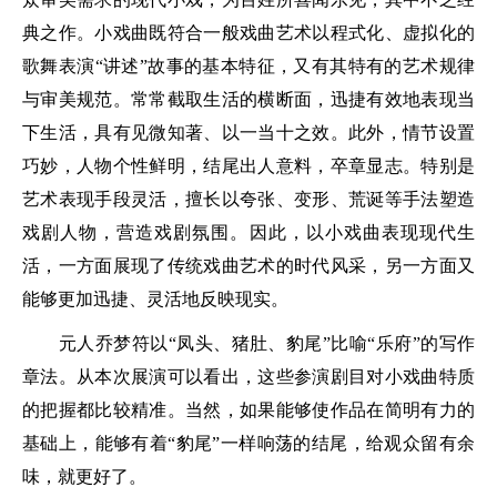
典之作。小戏曲既符合一般戏曲艺术以程式化、虚拟化的
歌舞表演“讲述”故事的基本特征，又有其特有的艺术规律
与审美规范。常常截取生活的横断面，迅捷有效地表现当
下生活，具有见微知著、以一当十之效。此外，情节设置
巧妙，人物个性鲜明，结尾出人意料，卒章显志。特别是
艺术表现手段灵活，擅长以夸张、变形、荒诞等手法塑造
戏剧人物，营造戏剧氛围。因此，以小戏曲表现现代生
活，一方面展现了传统戏曲艺术的时代风采，另一方面又
能够更加迅捷、灵活地反映现实。
元人乔梦符以“凤头、猪肚、豹尾”比喻“乐府”的写作
章法。从本次展演可以看出，这些参演剧目对小戏曲特质
的把握都比较精准。当然，如果能够使作品在简明有力的
基础上，能够有着“豹尾”一样响荡的结尾，给观众留有余
味，就更好了。