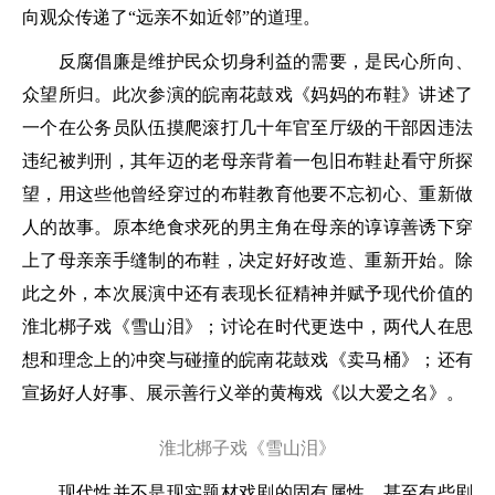
向观众传递了“远亲不如近邻”的道理。
反腐倡廉是维护民众切身利益的需要，是民心所向、
众望所归。此次参演的皖南花鼓戏《妈妈的布鞋》讲述了
一个在公务员队伍摸爬滚打几十年官至厅级的干部因违法
违纪被判刑，其年迈的老母亲背着一包旧布鞋赴看守所探
望，用这些他曾经穿过的布鞋教育他要不忘初心、重新做
人的故事。原本绝食求死的男主角在母亲的谆谆善诱下穿
上了母亲亲手缝制的布鞋，决定好好改造、重新开始。除
此之外，本次展演中还有表现长征精神并赋予现代价值的
淮北梆子戏《雪山泪》；讨论在时代更迭中，两代人在思
想和理念上的冲突与碰撞的皖南花鼓戏《卖马桶》；还有
宣扬好人好事、展示善行义举的黄梅戏《以大爱之名》。
淮北梆子戏《雪山泪》
现代性并不是现实题材戏剧的固有属性，甚至有些剧