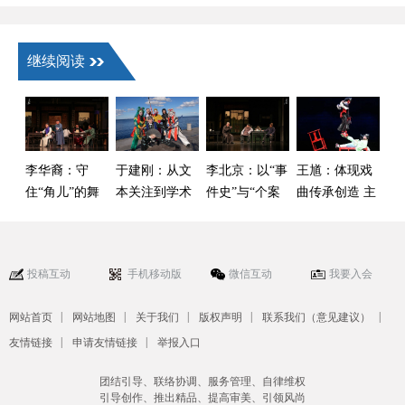
谨）
继续阅读
李华裔：守
于建刚：从文
李北京：以“事
王馗：体现戏
住“角儿”的舞
本关注到学术
件史”与“个案
曲传承创造 主
台别让声光电
自觉——中国
史”双重视角来
体立场的鲜活
抢了戏
戏曲海外学术
建构中国话剧
样本
传播的启示
运动史
投稿互动
手机移动版
微信互动
我要入会
|
|
|
|
|
网站首页
网站地图
关于我们
版权声明
联系我们（意见建议）
|
|
友情链接
申请友情链接
举报入口
团结引导、联络协调、服务管理、自律维权
引导创作、推出精品、提高审美、引领风尚