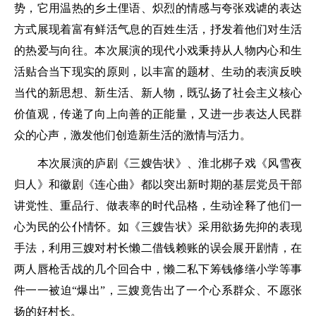
势，它用温热的乡土俚语、炽烈的情感与夸张戏谑的表达
方式展现着富有鲜活气息的百姓生活，抒发着他们对生活
的热爱与向往。本次展演的现代小戏秉持从人物内心和生
活贴合当下现实的原则，以丰富的题材、生动的表演反映
当代的新思想、新生活、新人物，既弘扬了社会主义核心
价值观，传递了向上向善的正能量，又进一步表达人民群
众的心声，激发他们创造新生活的激情与活力。
本次展演的庐剧《三嫂告状》、淮北梆子戏《风雪夜
归人》和徽剧《连心曲》都以突出新时期的基层党员干部
讲党性、重品行、做表率的时代品格，生动诠释了他们一
心为民的公仆情怀。如《三嫂告状》采用欲扬先抑的表现
手法，利用三嫂对村长懒二借钱赖账的误会展开剧情，在
两人唇枪舌战的几个回合中，懒二私下筹钱修缮小学等事
件一一被迫“爆出”，三嫂竟告出了一个心系群众、不愿张
扬的好村长。