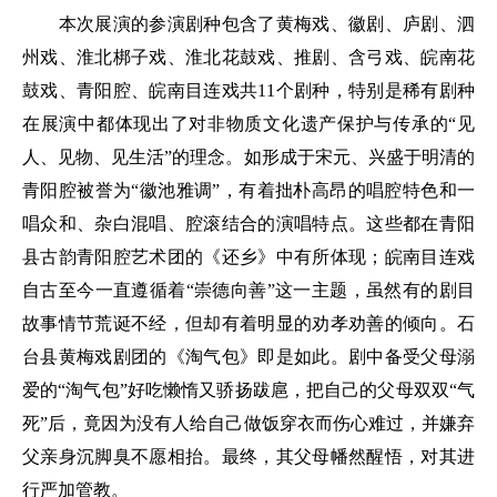
本次展演的参演剧种包含了黄梅戏、徽剧、庐剧、泗
州戏、淮北梆子戏、淮北花鼓戏、推剧、含弓戏、皖南花
鼓戏、青阳腔、皖南目连戏共11个剧种，特别是稀有剧种
在展演中都体现出了对非物质文化遗产保护与传承的“见
人、见物、见生活”的理念。如形成于宋元、兴盛于明清的
青阳腔被誉为“徽池雅调”，有着拙朴高昂的唱腔特色和一
唱众和、杂白混唱、腔滚结合的演唱特点。这些都在青阳
县古韵青阳腔艺术团的《还乡》中有所体现；皖南目连戏
自古至今一直遵循着“崇德向善”这一主题，虽然有的剧目
故事情节荒诞不经，但却有着明显的劝孝劝善的倾向。石
台县黄梅戏剧团的《淘气包》即是如此。剧中备受父母溺
爱的“淘气包”好吃懒惰又骄扬跋扈，把自己的父母双双“气
死”后，竟因为没有人给自己做饭穿衣而伤心难过，并嫌弃
父亲身沉脚臭不愿相抬。最终，其父母幡然醒悟，对其进
行严加管教。