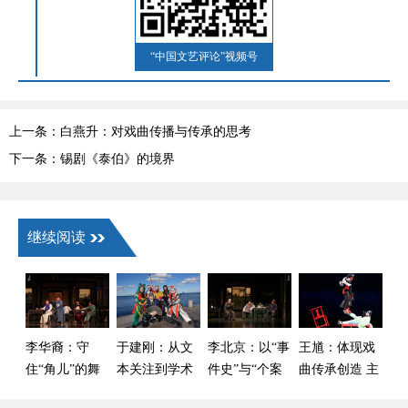
“中国文艺评论”视频号
上一条：白燕升：对戏曲传播与传承的思考
下一条：锡剧《泰伯》的境界
继续阅读
李华裔：守
于建刚：从文
李北京：以“事
王馗：体现戏
住“角儿”的舞
本关注到学术
件史”与“个案
曲传承创造 主
台别让声光电
自觉——中国
史”双重视角来
体立场的鲜活