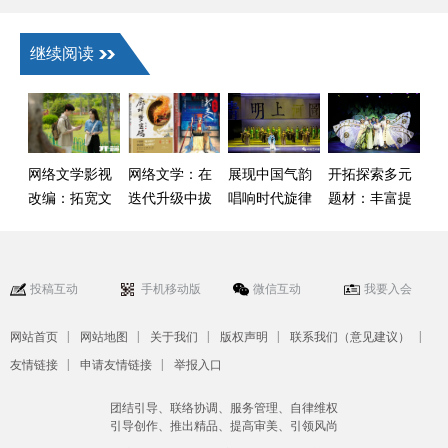
继续阅读
网络文学影视
网络文学：在
展现中国气韵
开拓探索多元
改编：拓宽文
迭代升级中拔
唱响时代旋律
题材：丰富提
学价值 激发创
节生长
升儿童剧创作
造活力
投稿互动
手机移动版
微信互动
我要入会
|
|
|
|
|
网站首页
网站地图
关于我们
版权声明
联系我们（意见建议）
|
|
友情链接
申请友情链接
举报入口
团结引导、联络协调、服务管理、自律维权
引导创作、推出精品、提高审美、引领风尚