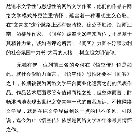
然追求文学性与思想性的网络文学作家，他们的作品在网
络文学模式外更注重情怀，蕴含着一种理想主义色彩。
在“文青文”这个脉络上还有骁骑校、徐公子胜治、烟雨江
南、酒徒等作家。《间客》被奉为20年来首位，正是基于
其精神力量。诚如有评论所言：《间客》力图在浮躁功利
的社会氛围中力书“大写的人格”，树立起文明信仰。
无独有偶，位列前三名的今何在《悟空传》也是如
此。就社会影响力而言，《悟空传》恐怕还要在《间客》
之上，长期被视为网络文学平台商业化运营之前的代表作
品。作品艺术层面尽管有值得商榷之处，但整体而言，酣
畅淋漓地表现出世纪之交青年一代的自我意识。不惟网络
文学界，就是在纯文学界做到这一点的也不多见。可以
说，迄今为止《悟空传》依然是网络文学20年来最具情怀
之作。