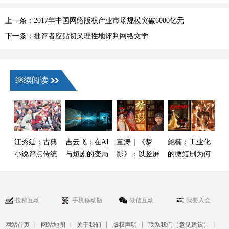
上一条：2017年中国网络版权产业市场规模突破6000亿元
下一条：批评者应贴切又理性地评判网络文学
继续阅读
江秀廷：古典
吉云飞：在AI
董涛｜《梦
鲍楠：工业化
小说评点传统
与短剧的变局
影》：以竖屏
的微短剧为何
与新大众文艺
中
微短剧展现百
出了一部“手
评论话语构建
年光影
搓”爆款
投稿互动
手机移动版
微信互动
我要入会
|
|
|
|
|
网站首页
网站地图
关于我们
版权声明
联系我们（意见建议）