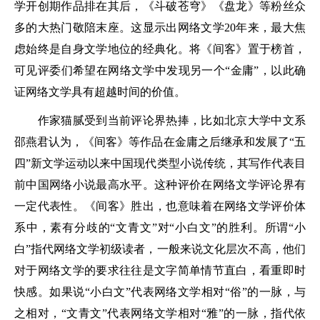
学开创期作品排在其后，《斗破苍穹》《盘龙》等粉丝众
多的大热门敬陪末座。这显示出网络文学20年来，最大焦
虑始终是自身文学地位的经典化。将《间客》置于榜首，
可见评委们希望在网络文学中发现另一个“金庸”，以此确
证网络文学具有超越时间的价值。
作家猫腻受到当前评论界热捧，比如北京大学中文系
邵燕君认为，《间客》等作品在金庸之后继承和发展了“五
四”新文学运动以来中国现代类型小说传统，其写作代表目
前中国网络小说最高水平。这种评价在网络文学评论界有
一定代表性。《间客》胜出，也意味着在网络文学评价体
系中，素有分歧的“文青文”对“小白文”的胜利。所谓“小
白”指代网络文学初级读者，一般来说文化层次不高，他们
对于网络文学的要求往往是文字简单情节直白，看重即时
快感。如果说“小白文”代表网络文学相对“俗”的一脉，与
之相对，“文青文”代表网络文学相对“雅”的一脉，指代依