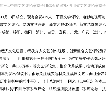
封三...中国文艺评论家协会团体会员巡礼•四川省文艺评论家协
年11月13日成立。现有会员415人，下设文学评论、电影电视
族文艺评论、网络文学评论、新文艺群体创作、新文艺群体评论
市州(成都、绵阳、德阳、泸州、自贡、宜宾、广元、广安、达州、
经济文化建设，积极介入文艺创作现场，创新整合文艺评论资源
与深度——四川省第十三届全国“五个一工程”奖获奖作品选及评
评论，共135万字）等文艺评论集，推介优秀成果，推动形成
率先发出倡议书，倡导关注现实题材关注战疫文艺，向社会发表
历史转折中的邓小平》、《十八洞村》、阿来《云中记》等本土
精准扶贫”四川故事系列评论，组织编撰脱贫攻坚书系评论卷、