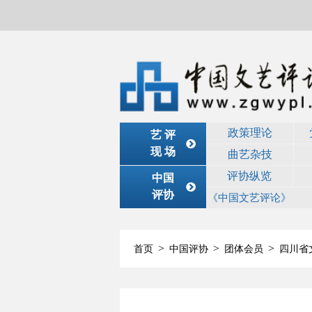
政策理论
艺 评
现 场
曲艺杂技
评协纵览
中国
评协
《中国文艺评论》
>
>
>
首页
中国评协
团体会员
四川省