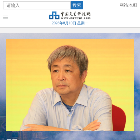
搜索
网站地图
2026年8月10日 星期一