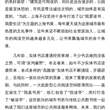
的美好愿望：“建筑是可阅读的，街区是适合漫步的，公园
是最宜休憩的，市民是尊法诚信文明的，城市始终是有温
度的。”为此，上海不仅坚持十多年打造了以“我爱读书，
我爱生活”为主题的上海书展，每年夏天成为这座城市最有
热度的文化事件，近年来还不断鼓励社会资源加入，让城
市的阅读空间越来越多元化，让书香飘逸城市的各个角
落。
几年前，实体书店遭遇经营寒潮，不少书店难挡没落
之势，可谓“哀鸿遍野”。冬去春来，如今不少实体书店逆
袭而来，各式各样的“高颜值”实体书店不断涌现，开疆辟
土，呈现出一派欣欣向荣的景象，迎来了重要的发展机遇
期。与此同时，一大批新型公共阅读空间喷薄而出——嘉
定诞生了“我嘉书房”，徐汇创造了“悦读亭”，闵行打造
了“敏读亭”，这些新兴的城市书房与传统公共图书馆一起
构成了我们这座城市的公共阅读服务网络。未来，我们的