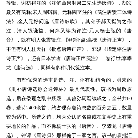
等辑、谢枋得注的《注解章泉涧泉二先生选唐诗》，胡次
焱又有笺释;宋人周弼辑、元释圆至注的《笺注唐贤三体诗
法》;金人元好问选《唐诗鼓吹》，其弟子郝天挺为之作
注，清人钱谦益、何焯又续为评注;元人杨士弘的《唐
音》，就有明人张震辑注、顾璘评点;高棅《唐诗正声》，
不但有明人桂天祥《批点唐诗正声》、郭浚《增定评注唐
诗正声》，还有日本学者《唐诗正声笺注》二卷行世;李攀
龙《唐诗选》，同样有多种明代笺注本。
有些优秀的选本是选、注、评有机结合的，明末的
《删补唐诗选脉会通评林》最具代表性。该书为周敬原
选，后在倭寇之乱中残毁，其曾孙周珽续成之，全书共60
卷，选诗2400余首，约占现存唐诗总数的百分之五，数量
较为适中。所选之诗，均为公认的名篇或在文学史上有重
要地位的作品，而不像杨士弘的《唐音》、李攀龙《唐诗
选》、钟谭《唐诗归》那样偏于一家之言。该书的眉批汇