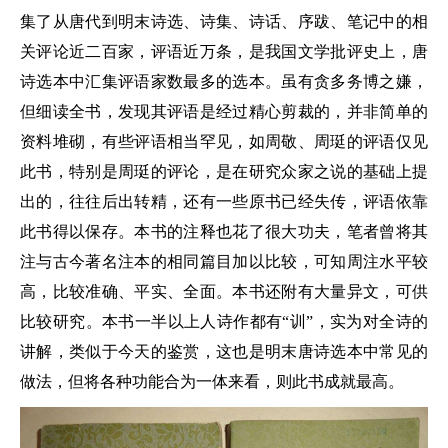
集了从唐代到明末诗选、诗集、诗话、序跋、笔记中的相
关评论近二百家，评语近万条，是我国文学批评史上，唐
诗选本中汇集评语家数最多的选本。虽有贪多务博之嫌，
但细读全书，发现其评语是经过精心剪裁的，并非简单的
资料堆砌，有些评语相当罕见，如周敬、周珽的评语仅见
此书，特别是周珽的评论，是在研究众家之说的基础上提
出的，往往后出转精，还有一些原书已经失传，评语依靠
此书得以保存。本书的注释也花了很大功夫，笔者曾将其
注与古今著名注本的相同篇目加以比较，可知周注水平较
高，比较准确、平实、全面。本书还附有大量异文，可供
比较研究。本书一半以上人诗作都有“训”，实为对全诗的
讲解，类似于今天的鉴赏，这也是明末唐诗选本中常见的
做法，但将各种功能合为一体来看，则此书成就最高。