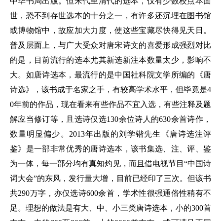
中华书局出版。但宋代至清代的选本，仅有少数校点本面
世，恐不到存世选本的十分之一，有许多还沉埋在图书馆
或博物馆中，故应加大力度，使这些宝藏尽快得见天日。
普及层面上，与广大受众对唐宋诗文的喜爱形成强烈对比
的是，目前流行的选本尤其新选新注本数量太少，影响不
大。如唐诗选本，最流行的是中国社科院文学所编的《唐
诗选》，该书成于名家之手，有较高学术水平，但毕竟是4
0年前的作品，现在看来有些作品不宜入选，有些注释及题
解应当修订等，且选诗仅选130余位诗人的630余首诗作，
数量明显偏少。2013年出版的刘学锴先生《唐诗选注评
鉴》是一部非常优秀的唐诗选本，该书集选、注、评、鉴
为一体，每一部分均有真知灼见，而且借电视节目“中国诗
词大会”的东风，发行量大增，目前已经印了三次。但该书
共290万字，亦仅选诗600余首，学术性很强通俗性稍有不
足。理想的做法是有大、中、小三类唐诗选本，小的300首