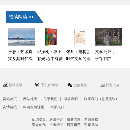
郝玉青）
继续阅读
王敏：艺术真
邱振刚：弦上
张凡：建构新
文学批评，
实及其时代流
有光 心中有爱
时代文学的理
于“门道”
变——以叙事
论话语——读
与“热闹”间何
类作品为核心
傅逸尘《“新红
去何从
的观察
色经典”论》
投稿互动
手机移动版
微信互动
我要入会
|
|
|
|
|
网站首页
网站地图
关于我们
版权声明
联系我们（意见建议）
|
|
友情链接
申请友情链接
举报入口
团结引导、联络协调、服务管理、自律维权
引导创作、推出精品、提高审美、引领风尚