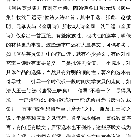
《河岳英灵集》存刘昚虚诗、陶翰诗各11首;元结《箧中
集》收沈千运等7位诗人诗24首，其中于逖、张彪、赵微
明、元季友与《全唐诗》所收4人诗全同，沈千运《全唐
诗》仅多出一首五绝。有些家族性、地域性的选本，辑佚
的材料更为丰富。这些选本中还有大量异文，可供参考，
如《河岳英灵集》中的李白诗，就有不少异文，有的对研
究李白诗歌有重要意义。二是批评史价值。一个选本，对
具体作品的选择，当然具有鲜明的倾向性，著名的选本有
引导性——引导一个时代或一段时间文学发展的走向，如
清人王士祯选《唐贤三昧集》，倡导“不着一字，尽得风
流”，于是清空淡远的诗歌流行一时;沈德潜选《唐诗别裁
集》，首重“鲸鱼碧海”“巨刃摩天”之风，兼及王士祯之
说，于是平和厚重之风流行。通常选本都有一篇或数篇序
言，有的还有跋文，唐宋选本也不例外，这些序跋文或为
选者自撰，或为师友所撰，作者常常在文中发表议论，许