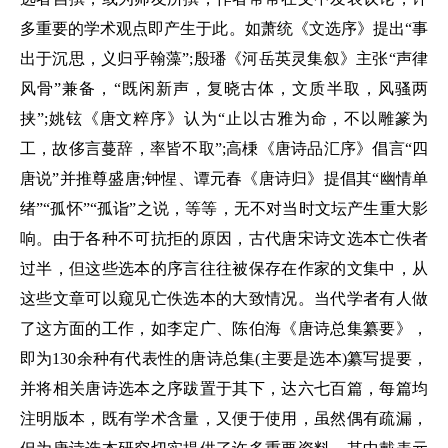
多重要的学术观点即产生于此。如萧统《文选序》提出“事
出于沉思，义归乎翰藻”;殷璠《河岳英灵集叙》主张“声律
风骨”兼备，“既闲新声，复晓古体，文质半取，风骚两
挟”;姚铉《唐文粹序》认为“止以古雅为命，不以雕篆为
工，故侈言蔓辞，率皆不取”;高棅《唐诗品汇序》倡言“四
唐说”并推尊盛唐;钟惺、谭元春《唐诗归》提倡其“幽情单
绪”“孤怀”“孤诣”之说，等等，无不对当时文坛产生重大影
响。由于各种不可抗拒的原因，古代唐宋诗文选本亡佚者
过半，但这些选本的序言往往被保存在作家的文集中，从
这些文章可以窥见亡佚选本的大致情况。当代学者有人做
了这方面的工作，如李定广、陈伯海《唐诗总集纂要》，
即为130余种有代表性的唐诗总集(主要是选本)纂写提要，
并将相关唐诗选本之序跋置于其下，达六七百篇，每篇均
注明版本，既有学术含量，又便于使用，虽然偶有疏漏，