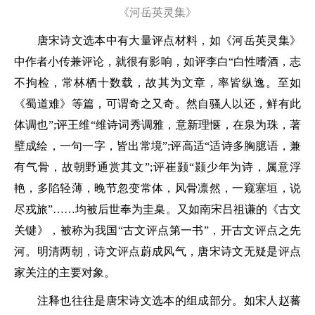
《河岳英灵集》
唐宋诗文选本中有大量评点材料，如《河岳英灵集》
中作者小传兼评论，就很有影响，如评李白“白性嗜酒，志
不拘检，常林栖十数载，故其为文章，率皆纵逸。至如
《蜀道难》等篇，可谓奇之又奇。然自骚人以还，鲜有此
体调也”;评王维“维诗词秀调雅，意新理惬，在泉为珠，著
壁成绘，一句一字，皆出常境”;评高适“适诗多胸臆语，兼
有气骨，故朝野通赏其文”;评崔颢“颢少年为诗，属意浮
艳，多陷轻薄，晚节忽变常体，风骨凛然，一窥塞垣，说
尽戎旅”……均被后世奉为圭臬。又如南宋吕祖谦的《古文
关键》，被称为我国“古文评点第一书”，开古文评点之先
河。明清两朝，诗文评点蔚成风气，唐宋诗文无疑是评点
家关注的主要对象。
注释也往往是唐宋诗文选本的组成部分。如宋人赵蕃