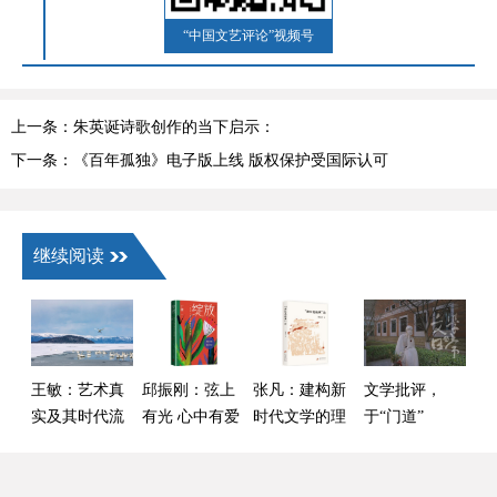
“中国文艺评论”视频号
上一条：朱英诞诗歌创作的当下启示：
艺术竞技场上，作品最具说服力
下一条：《百年孤独》电子版上线 版权保护受国际认可
继续阅读
王敏：艺术真
邱振刚：弦上
张凡：建构新
文学批评，
实及其时代流
有光 心中有爱
时代文学的理
于“门道”
变——以叙事
论话语——读
与“热闹”间何
类作品为核心
傅逸尘《“新红
去何从
的观察
色经典”论》