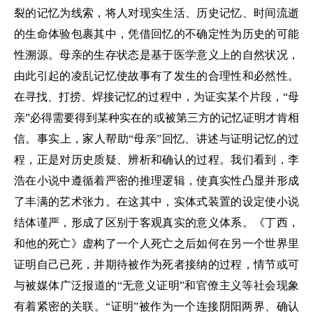
裂的记忆为线索，将人对现实生活、历史记忆、时间流逝
的生命体验包裹其中，凭借回忆的不确定性为历史的可能
性溯源。母亲的生存状态是基于医学意义上的自然状况，
由此引起的凌乱记忆使故事有了发生的合理性和必然性。
在寻找、打捞、焊接记忆的过程中，为证实某个片段，“母
亲”必得需要得到某种实在的或被第三方的记忆证明才肯相
信。事实上，家人帮助“母亲”回忆、讲述与证明记忆的过
程，正是对历史质疑、辨析和确认的过程。我们看到，李
浩在小说中遵循着严密的推理逻辑，使真实性凸显并形成
了丰满的艺术张力。在这其中，实体式装置的设定使小说
结体谨严，形成了区别于客观真实的意义体系。《丁西，
和他的死亡》虚构了一个人死亡之后如何在另一个世界里
证明自己已死，并期待被作为死者接纳的过程，情节或可
与被媒体广泛报道的“无意义证明”和官僚主义等社会现象
有着紧密的关联。“证明”被作为一个连接阴阳两界、确认