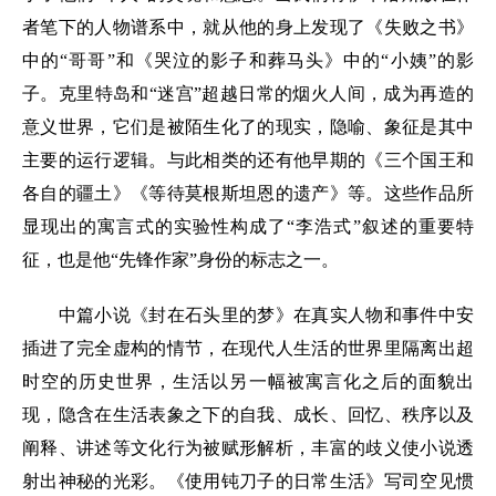
者笔下的人物谱系中，就从他的身上发现了《失败之书》
中的“哥哥”和《哭泣的影子和葬马头》中的“小姨”的影
子。克里特岛和“迷宫”超越日常的烟火人间，成为再造的
意义世界，它们是被陌生化了的现实，隐喻、象征是其中
主要的运行逻辑。与此相类的还有他早期的《三个国王和
各自的疆土》《等待莫根斯坦恩的遗产》等。这些作品所
显现出的寓言式的实验性构成了“李浩式”叙述的重要特
征，也是他“先锋作家”身份的标志之一。
中篇小说《封在石头里的梦》在真实人物和事件中安
插进了完全虚构的情节，在现代人生活的世界里隔离出超
时空的历史世界，生活以另一幅被寓言化之后的面貌出
现，隐含在生活表象之下的自我、成长、回忆、秩序以及
阐释、讲述等文化行为被赋形解析，丰富的歧义使小说透
射出神秘的光彩。《使用钝刀子的日常生活》写司空见惯