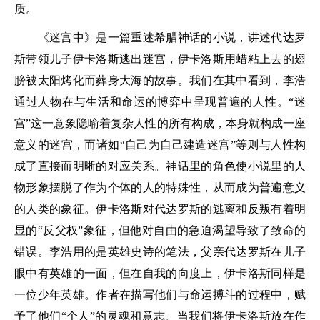
质。
《迷宫中》是一篇重述希腊神话的小说，讲述代达罗
斯带领儿子伊卡洛斯逃出迷宫，伊卡洛斯用蜡粘上去的翅
膀被太阳烤化而葬身大海的故事。我们在其中看到，李浩
通过人物在与生活和命运的博弈中呈现普遍的人性。“迷
宫”这一意象隐喻着复杂人性的所有构成，本身就构成一座
意义的迷宫，而诸如“自己为自己建造迷宫”等则与人性构
成了直接而明晰的对应关系。神话里的角色使小说里的人
物形象摆脱了作为个体的人的特殊性，从而成为普遍意义
的人类的象征。伊卡洛斯对代达罗斯的逃离和反叛有着明
显的“反父权”象征，但他对自由的急迫渴望导致了致命的
错误。李浩用的是英雄史诗的笔法，父亲代达罗斯在儿子
眼中有英雄的一面，但在自我的向度上，伊卡洛斯同样是
一位少年英雄。作者在描写他们与命运搏斗的过程中，赋
予了他们“个人”的灵魂和意志。当我们将伊卡洛斯放在作