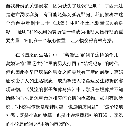
自我身份的关键设定。因为缺失了这张“证明”，丁西无法
走进亡灵收容所，有可能沦落为孤魂野鬼。我们依稀在这
个角色中看到卡夫卡《城堡》中那个土地测量员K的身
影，“证明”和K收到的表扬信一样成为推动人物行动的重
要力量，它们在一个核心位置上让人物变得有根有据。
在《匮乏的生活》中，“离婚证”起到了这样的作用，
离婚证将“匮乏生活”里的男人打回了“结绳纪事”的时代，
但也因此令早已厌倦的男女之间突然有了新的感受，离婚
证改变了人的生活状态，成为导致人物命运发生转折的客
观证物。《哭泣的影子和葬马头》中，那具被埋葬后不知
所终的马头是沉重命运和哀痛心情的承载物。如谢有顺所
说，“小说写作既是精神问题，也是物质问题”，“这个物质
外壳，既是小说的地基，也是小说承载精神的容器”。李浩
的小说是经得起“生活的审阅”的。