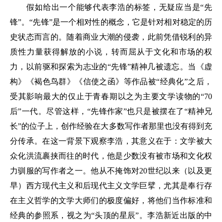
假如给出一个能够代表李浩的标签，无疑应当是“先
锋”。“先锋”是一个相对性的概念，它是针对相对稳定的历
史状态而言的。随着商业大潮的侵袭，此前凭借锐利的异
质性力量获得解放的小说，转而屈从于文化和市场的权
力，以前驱和探索为志业的“先锋”精神几被遗忘。当《虚
构》《褐色鸟群》《信使之函》等作品被“经典化”之后，
受其影响最大的仅止于青春期以之为主要文学读物的“70
后”一代。尽管这样，“先锋作家”也只是被摆在了“精神兄
长”的位子上，创作经验在大多数写作者那里也没有得到充
分传承。在这一背景下观察李浩，其意义在于：文学被大
众化洪流裹挟而往的时代，他是少数没有被市场和文化权
力驯服的写作者之一。他从不掩饰对20世纪以来（以及更
早）西方现代主义和后现代主义文学巨擘，尤其是奉行存
在主义哲学的文学大师们的极度偏好，将他们当作标准和
经典的参照系，视之为“头顶的星辰”。李浩新近出版的中