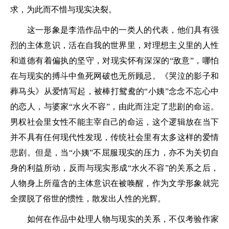
求，为此而不惜与现实决裂。
这一形象是李浩作品中的一类人的代表，他们具有强
烈的主体意识，活在自我的世界里，对理想主义里的人性
和道德有着偏执的坚守，对现实怀有深深的“敌意”，哪怕
在与现实的搏斗中鱼死网破也无所顾忌。《哭泣的影子和
葬马头》从爱情写起，被棒打鸳鸯的“小姨”念念不忘心中
的恋人，与婆家“水火不容”，由此而注定了悲剧的命运。
男权社会里女性不能主宰自己的命运，这个逻辑放在当下
并不具有任何现代性发现，传统社会里有太多这样的爱情
悲剧。但是，当“小姨”不屈服现实的压力，亦不为关切自
身的利益所动，反而与现实形成“水火不容”的关系之后，
人物身上所蕴含的主体意识在被唤醒，作为文学形象就完
全摆脱了俗世的惯性，散发出人性的光辉。
如何在作品中处理人物与现实的关系，不仅考验作家