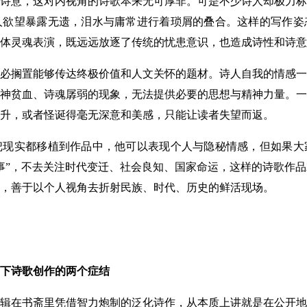
诗意，这对内视角的诗歌本来无可厚非。可是不少诗人却极力标
人欲望暴露无遗，泪水与庸常进行着琐屑的叠合。这样的写作姿
体灵魂表演，既远远放逐了传统的忧患意识，也造成诗性和诗意
搁置能够传达终极价值和人文关怀的题材。诗人自我的情感一
神贫血、诗魂孱弱的现象，无法提供必要的思想与精神力量。一
升，或者怪诞得毫无深意和美感，只能让读者失望而返。
实都移植到作品中，他可以表现个人与隐秘情感，但如果大
事”，不去关注时代变迁、社会良知、国家命运，这样的诗歌作
，善于以个人视角去折射民族、时代、历史的鲜活现场。
下诗歌创作的两个症结
在书斋里凭借智力炮制的泛化诗作，从本质上讲就是在公开地