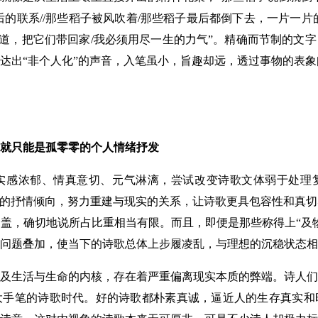
后的联系//那些稻子被风吹着/那些稻子最后都倒下去，一片一片
我知道，把它们带回家/我必须用尽一生的力气”。精确而节制的文
达出“非个人化”的声音，入笔虽小，旨趣却远，透过事物的表
就只能是孤零零的个人情绪抒发
感浓郁、情真意切、元气淋漓，尝试改变诗歌文体弱于处理复
虚的抒情倾向，努力重建与现实的关系，让诗歌更具包容性和真
盖，确切地说所占比重相当有限。而且，即便是那些称得上“及
问题叠加，使当下的诗歌总体上步履凌乱，与理想的沉稳状态相
生活与生命的内核，存在着严重偏离现实本质的弊端。诗人们
大手笔的诗歌时代。好的诗歌都朴素真诚，逼近人的生存真实和