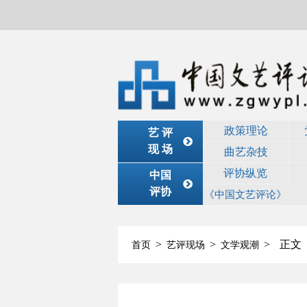
政策理论
艺 评
现 场
曲艺杂技
评协纵览
中国
评协
《中国文艺评论》
>
>
>
正文
首页
艺评现场
文学观潮