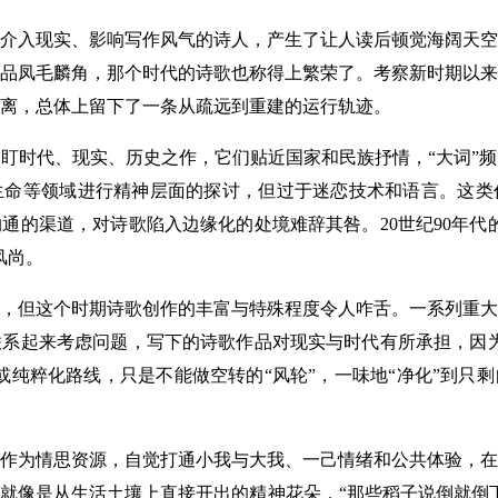
入现实、影响写作风气的诗人，产生了让人读后顿觉海阔天空
品凤毛麟角，那个时代的诗歌也称得上繁荣了。考察新时期以来
离，总体上留下了一条从疏远到重建的运行轨迹。
盯时代、现实、历史之作，它们贴近国家和民族抒情，“大词”
生命等领域进行精神层面的探讨，但过于迷恋技术和语言。这类
通的渠道，对诗歌陷入边缘化的处境难辞其咎。20世纪90年代
风尚。
，但这个时期诗歌创作的丰富与特殊程度令人咋舌。一系列重大
系起来考虑问题，写下的诗歌作品对现实与时代有所承担，因为
或纯粹化路线，只是不能做空转的“风轮”，一味地“净化”到只
为情思资源，自觉打通小我与大我、一己情绪和公共体验，在
就像是从生活土壤上直接开出的精神花朵，“那些稻子说倒就倒下