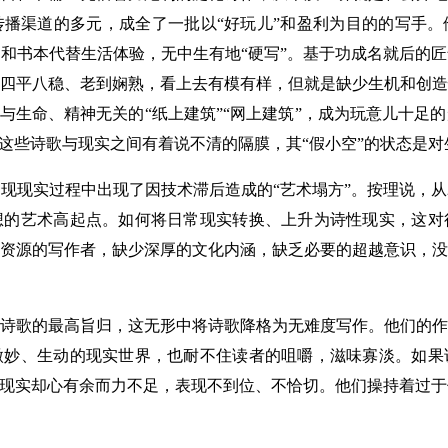
播渠道的多元，成全了一批以“好玩儿”和盈利为目的的写手。
和书本代替生活体验，无中生有地“硬写”。基于功成名就后的
四平八稳、老到娴熟，看上去有模有样，但就是缺少生机和创造
是与生命、精神无关的“纸上建筑”“网上建筑”，成为玩意儿十足
了这些诗歌与现实之间有着说不清的隔膜，其“假小空”的状态是
实过程中出现了因技术滞后造成的“艺术塌方”。按理说，从20
想的艺术高起点。如何将日常现实转换、上升为诗性现实，这对
资源的写作者，缺少深厚的文化内涵，缺乏必要的超越意识，没
歌的最高旨归，这无形中将诗歌降格为无难度写作。他们的作
微妙、生动的现实世界，也耐不住读者的咀嚼，滋味寡淡。如果
的现实却心有余而力不足，表现不到位、不恰切。他们操持着过