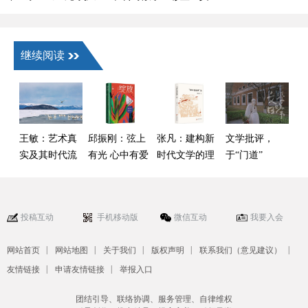
继续阅读
王敏：艺术真
邱振刚：弦上
张凡：建构新
文学批评，
实及其时代流
有光 心中有爱
时代文学的理
于“门道”
变——以叙事
论话语——读
与“热闹”间何
类作品为核心
傅逸尘《“新红
去何从
的观察
色经典”论》
投稿互动
手机移动版
微信互动
我要入会
|
|
|
|
|
网站首页
网站地图
关于我们
版权声明
联系我们（意见建议）
|
|
友情链接
申请友情链接
举报入口
团结引导、联络协调、服务管理、自律维权