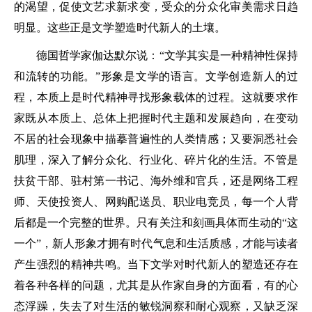
的渴望，促使文艺求新求变，受众的分众化审美需求日趋
明显。这些正是文学塑造时代新人的土壤。
德国哲学家伽达默尔说：“文学其实是一种精神性保持
和流转的功能。”形象是文学的语言。文学创造新人的过
程，本质上是时代精神寻找形象载体的过程。这就要求作
家既从本质上、总体上把握时代主题和发展趋向，在变动
不居的社会现象中描摹普遍性的人类情感；又要洞悉社会
肌理，深入了解分众化、行业化、碎片化的生活。不管是
扶贫干部、驻村第一书记、海外维和官兵，还是网络工程
师、天使投资人、网购配送员、职业电竞员，每一个人背
后都是一个完整的世界。只有关注和刻画具体而生动的“这
一个”，新人形象才拥有时代气息和生活质感，才能与读者
产生强烈的精神共鸣。当下文学对时代新人的塑造还存在
着各种各样的问题，尤其是从作家自身的方面看，有的心
态浮躁，失去了对生活的敏锐洞察和耐心观察，又缺乏深