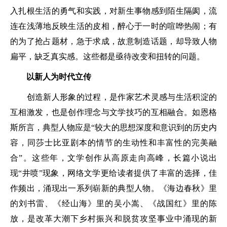
入扎根生活的勇气和实践，对新生事物感到陌生隔阂，流
连在浅薄地反映生活的皮相，醉心于一时的喧哗热闹；有
的为了抢占题材，急于求成，故意制造话题，却导致人物
扁平，缺乏真实感。这些都是亟待改变和扭转的问题。
以新人为时代立传
创造新人形象的过程，是作家艺术灵感与生活积淀的
互相激发，也是创作理念与文学技巧的互相融合。如恩格
斯所言，典型人物应是“较大的思想深度和意识到的历史内
容，同莎士比亚剧本的情节的生动性和丰富性的完美融
合”。这些年，文学创作从高原走向高峰，长篇小说出
现“井喷”现象，网络文学更给读者提供了丰富的选择，佳
作频出，涌现出一系列崭新的典型人物。《海边春秋》里
的刘书雷、《经山海》里的吴小嵩、《战国红》里的陈
放，是改革大潮下乡村振兴和脱贫攻坚事业中涌现的新