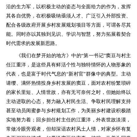
沿的生力军，以积极主动的姿态与全面给力的作为，发挥
其各自优势，在积极吸纳亟须人才、广泛引入外部投资、
配合各级政府开展乡村发展规划项目等方面，可谓各尽其
能。同时亦以其独到见识、学识与智慧，努力拓展着契合
时代需求的发展新思路。
《我们在梦开始的地方》中的“第一书记”窦豆与村主
任江重洋，是这些具有鲜活个性与独特情怀的人物形象的
代表，也是富于时代气息的“新村官”群像中的典型。主动
请缨、满怀热情投身乡村发展的窦豆，面对农村纷繁琐碎
的家长里短、人情世故，亦有无可奈何之时，但她始终以
主动进取的心态，努力融入村民生活、争取村民理解支持
甚至动员闺蜜参与乡村规划工作，为美丽乡村建设积极踏
实地努力着；回乡担任村主任的江重洋，外表世故淡漠，
常做冷眼旁观者，但却深谙农村风土人情，对家乡怀有复