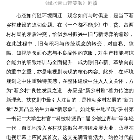
《绿水青山带笑颜》剧照
心态如何随环境同迁，观念如何与时俱进，是当下新
乡村建设的迫切命题。在《一个都不能少》中，贫、富两
村村民的矛盾冲突，恰似乡村振兴中旧与新博弈的缩影，
在此过程中，旧有积习与传统观念的转变，对自私、狭
隘、短视等负面心态与不良品性的克服，对生产技能与综
合能力的细致培训与全面提升，成为除旧布新、革故向前
的重中之重，亦是电视剧表现的核心内容。此外，在环境
规划之中注重独特美感，在整体建设中注入人文关怀，方
为“新乡村”良性发展之道，亦应是“新乡村剧”着力传达的
新理念。扶贫剧中最引人注目的，是推动乡村发展的“新力
量”及其凸显的生力军“新形象”。如此集中地呈现“驻村第
一书记”“大学生村官”“科技特派员”“返乡创业青年”等年轻
一代，自觉地投入乡村扶贫振兴与持续发展大业，凸显在
电视屏幕上应尚属首次。这支充满青春活力、站位时代前