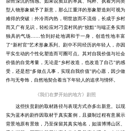
杂而深沉的情感。如果说窦豆的率真、纯粹、执着为同类
型人物形象赋予了新意，那么江重洋的形象塑造则可视为
难得的突破：外冷而内热，明世故而不流俗，长成于乡村
而又广有见识，轻松应对刁蛮村民的“狡黠”与端正务实而
独具的气场……恰到好处地调和于一身，创造性地丰富
了“新村官”艺术形象系列。剧中不同经历的年轻人，亦因
平实生动的个性化塑造而可圈可点。其对自我价值与社会
价值的自觉考量，无论是“乡村改造，也改造了自己”的感
受，还是想“多做点儿事，实现自我价值”的心愿，因少做
作与无夸饰，自然地契合着当下年轻人的追求与情怀。
《我们在梦开始的地方》剧照
这些扶贫剧的取材路径与表现方式亦多出新意。以现
实为蓝本的剧作因取材于真实案例，且摄制过程有意展示
背景地原有景致，乃至保留其真实地名，如淄博博山区、