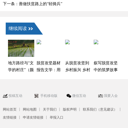
荣健）
下一条：善做扶贫路上的“轻骑兵”
继续阅读
地方路径与“文
脱贫攻坚题材
从脱贫攻坚到
叙写脱贫攻坚
学的村庄”（颜
报告文学：用
乡村振兴 乡村
中的筑梦故事
同林）
心记录 深情礼
题材剧用影像
（张凡 张银
赞
呈现新“乡土中
蓉）
国”（卢蓉）
投稿互动
手机移动版
微信互动
我要入会
|
|
|
|
|
网站首页
网站地图
关于我们
版权声明
联系我们（意见建议）
|
|
友情链接
申请友情链接
举报入口