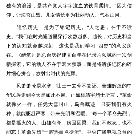
独有的浪漫，是共产党人字字泣血的铁骨柔情。”因为信
仰，让海誓山盟、儿女情长更为壮丽动人、气吞山河。
追忆历史，是为了铭记历史。“人之患，在于不读
史。”我们在时光隧道里穿行次数越多、越长，对历史和当
下的认知就会越深刻，这也是我们学习“四史”的意义所
在。《绝笔》是总台庆祝建党百年在纪录片领域的一次创
新探索，它的动人不在于宏大叙事，而是将诸多记忆的碎
片细心拼合，放射出时代的光辉。
风萧萧兮易水寒，壮士一去兮不复还。苦难辉煌的中
华民族走到今天是如此不易。正如杨靖宇烈士所言，“革命
就像火一样，任凭大雪封山，鸟兽藏迹，只要我们有火
种，就能驱赶严寒，带来光明和温暖。”每一个革命先烈，
都是播火的人。山雄有脊，房固因梁。我们不敢忘，也不
能忘！革命先烈“一腔热血岂徒流”。中央广播电视总台的