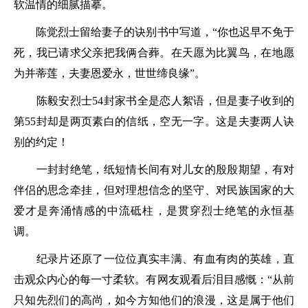
软温情的细腻描摹。
陈觉烈士留给妻子的诀别书中写道，“你也迟早不免于
死，我已请求父亲把我俩合葬。在天愿为比翼鸟，在地愿
为并蒂莲，夫妻恩爱永，世世缔良缘”。
陈毅安烈士54封家书全是恋人絮语，但是妻子收到的
第55封却是两页素白的信纸，空无一字。这是夫妻两人诀
别的约定！
一封封绝笔，纸短情长间有对儿女的殷殷期望，有对
伴侣的思念牵挂，但对理想信念的坚守、对民族国家的大
爱才是奔涌情感的中流砥柱，是贯穿烈士绝笔的永恒基
调。
纪录片还原了一位位真实丰满、有血有肉的英雄，直
击观众内心的每一寸柔软。有网友观看后泪目感慨：“从前
只知先烈们的高尚，如今方知他们的浪漫，这是属于他们