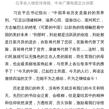
位革命人物宣传海报。中央广播电视总台供图
习近平总书记指出：“中国革命历史是最好的营养
剂。”它足以强健精神、滋养心田、提振信心。面对死亡，
方志敏烈士的绝笔《可爱的中国》以炽热的情感畅想着中
国的美好未来：“到那时，到处都是活跃跃的创造，到处都
是日新月异的进步，欢歌将代替了悲叹，笑脸将代替了哭
脸，富裕将代替了贫穷，康健将代替了疾苦……这时，我
们民族就可以无愧色的立在人类的面前，而生育我们的母
亲，也会最美丽地装饰起来，与世界上各位母亲平等的携
手了！”今天的中国，已如烈士所愿。今天的人们，再读这
激情四溢的文字，怎能不为之感动，不为之继续奋斗！
历史是我们的昨天，没有昨天就没有我们的今天和明
天。先烈们的书信会泛黄、会模糊，但是凝结其中的精神
和信仰依然滚烫，力透纸背、历久弥新，激励着我们珍惜