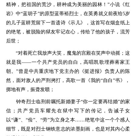
精神，把祖国的荒沙，耕种成为美丽的园林！”小说《红
岩》中“蓝胡子”的原型蓝蒂裕烈士，在英勇就义前夜给5岁
的儿子蓝耕荒留下一首遗诗《示儿》，这首写在烟盒纸上
的绝笔，被脱险的狱友牢记在心，传给了他的孩子，流芳
后世；
“对着死亡我放声大笑，魔鬼的宫殿在笑声中动摇；这
就是我——一个共产党员的自白，高唱凯歌埋葬蒋家王
朝。”曾是中共重庆地下党主办的《挺进报》负责人的陈
然，面对敌人的严刑拷打，高歌一首《我的“自白”书》，
掷地有声，振聋发聩；
钟奇烈士临刑前嘱托新婚妻子“你一定要再结婚”的家
信；共产党员车耀先在狱中写下的传记，告诫子女
以“谦”、“俭”、“劳”为立身之本……绝笔中这一个个感人
细节，既是对烈士钢铁意志的浓墨刻画，也是对其内心柔