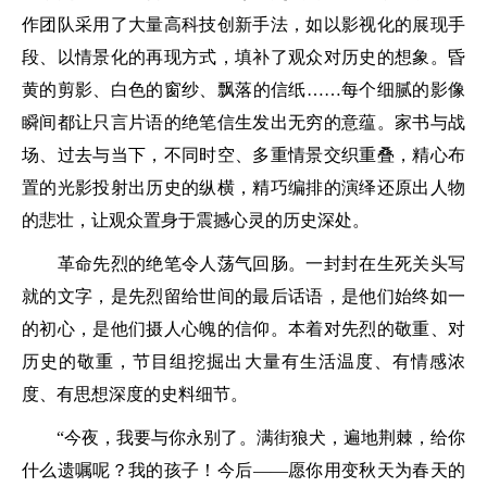
作团队采用了大量高科技创新手法，如以影视化的展现手
段、以情景化的再现方式，填补了观众对历史的想象。昏
黄的剪影、白色的窗纱、飘落的信纸……每个细腻的影像
瞬间都让只言片语的绝笔信生发出无穷的意蕴。家书与战
场、过去与当下，不同时空、多重情景交织重叠，精心布
置的光影投射出历史的纵横，精巧编排的演绎还原出人物
的悲壮，让观众置身于震撼心灵的历史深处。
革命先烈的绝笔令人荡气回肠。一封封在生死关头写
就的文字，是先烈留给世间的最后话语，是他们始终如一
的初心，是他们摄人心魄的信仰。本着对先烈的敬重、对
历史的敬重，节目组挖掘出大量有生活温度、有情感浓
度、有思想深度的史料细节。
“今夜，我要与你永别了。满街狼犬，遍地荆棘，给你
什么遗嘱呢？我的孩子！今后——愿你用变秋天为春天的