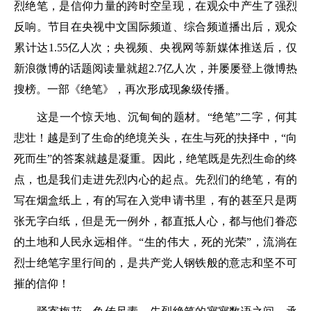
烈绝笔，是信仰力量的跨时空呈现，在观众中产生了强烈
反响。节目在央视中文国际频道、综合频道播出后，观众
累计达1.55亿人次；央视频、央视网等新媒体推送后，仅
新浪微博的话题阅读量就超2.7亿人次，并屡屡登上微博热
搜榜。一部《绝笔》，再次形成现象级传播。
这是一个惊天地、沉甸甸的题材。“绝笔”二字，何其
悲壮！越是到了生命的绝境关头，在生与死的抉择中，“向
死而生”的答案就越是凝重。因此，绝笔既是先烈生命的终
点，也是我们走进先烈内心的起点。先烈们的绝笔，有的
写在烟盒纸上，有的写在入党申请书里，有的甚至只是两
张无字白纸，但是无一例外，都直抵人心，都与他们眷恋
的土地和人民永远相伴。“生的伟大，死的光荣”，流淌在
烈士绝笔字里行间的，是共产党人钢铁般的意志和坚不可
摧的信仰！