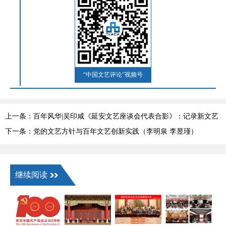
“中国文艺评论”视频号
上一条：百年风华|吴印咸《延安文艺座谈会代表合影》：记录新文艺
道路的起点
下一条：党的文艺方针与百年文艺创新实践（李明泉 李昱瑾）
继续阅读