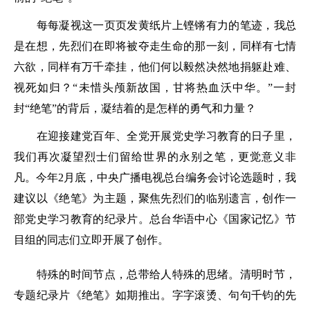
每每凝视这一页页发黄纸片上铿锵有力的笔迹，我总
是在想，先烈们在即将被夺走生命的那一刻，同样有七情
六欲，同样有万千牵挂，他们何以毅然决然地捐躯赴难、
视死如归？“未惜头颅新故国，甘将热血沃中华。”一封
封“绝笔”的背后，凝结着的是怎样的勇气和力量？
在迎接建党百年、全党开展党史学习教育的日子里，
我们再次凝望烈士们留给世界的永别之笔，更觉意义非
凡。今年2月底，中央广播电视总台编务会讨论选题时，我
建议以《绝笔》为主题，聚焦先烈们的临别遗言，创作一
部党史学习教育的纪录片。总台华语中心《国家记忆》节
目组的同志们立即开展了创作。
特殊的时间节点，总带给人特殊的思绪。清明时节，
专题纪录片《绝笔》如期推出。字字滚烫、句句千钧的先