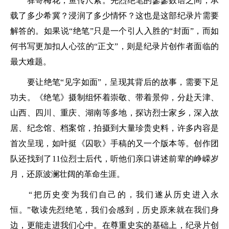
驿寄梅花，鱼传尺素。先烈绝笔的寥寥数语之间，承
载了多少希冀？浸润了多少情怀？这也是这部纪录片需要
解答的。如果说“绝笔”只是一个引人入胜的“封面”，而如
何书写更加扣人心弦的“正文”，则是纪录片创作者面临的
最大难题。
要让绝笔“见字如面”，呈现其背后的故事，需要下足
功夫。《绝笔》摄制组怀着崇敬、带着景仰，分赴天津、
山西、四川、重庆、湖南等多地，探访烈士家乡，深入故
居、纪念馆、档案馆，拍摄到大量珍贵史料，许多内容是
首次呈现，如叶挺《囚歌》手稿的又一个版本等。创作团
队还找到了11位烈士后代，听他们亲口讲述前辈的峥嵘岁
月，还原波澜壮阔的革命生涯。
“把历史变为我们自己的，我们遂从历史进入永
恒。”敬读先烈绝笔，我们会感到，历史原来就在我们身
边，更能走进我们心中。在尊重史实的基础上，纪录片创