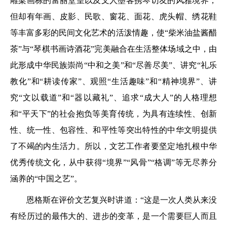
雕梁画栋的富丽堂皇以及文人墨客携琴访友的风雅境界，
但却有年画、皮影、民歌、窗花、面花、虎头帽、绣花鞋
等丰富多彩的民间文化艺术的活泼情趣，使“柴米油盐酱醋
茶”与“琴棋书画诗酒花”完美融合在生活整体场域之中，由
此形成中华民族崇尚“中和之美”和“尽善尽美”、讲究“礼乐
教化”和“耕读传家”、观照“生活趣味”和“精神境界”、讲
究“文以载道”和“器以藏礼”、追求“成大人”的人格理想
和“平天下”的社会抱负等美育传统，为具有连续性、创新
性、统一性、包容性、和平性等突出特性的中华文明提供
了不竭的内生活力。所以，文艺工作者要坚定地扎根中华
优秀传统文化，从中获得“境界”“风骨”“格调”等无尽养分
涵养的“中国之艺”。
恩格斯在评价文艺复兴时讲道：“这是一次人类从来没
有经历过的最伟大的、进步的变革，是一个需要巨人而且