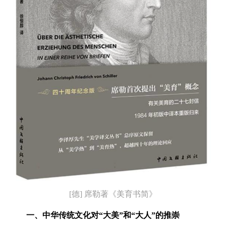
[德] 席勒著《美育书简》
一、
中华传统文化
对“大美”和“大人”的推崇