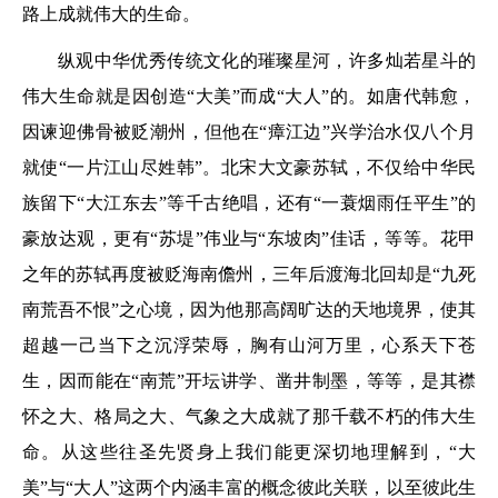
路上成就伟大的生命。
纵观中华优秀传统文化的璀璨星河，许多灿若星斗的
伟大生命就是因创造“大美”而成“大人”的。如唐代韩愈，
因谏迎佛骨被贬潮州，但他在“瘴江边”兴学治水仅八个月
就使“一片江山尽姓韩”。北宋大文豪苏轼，不仅给中华民
族留下“大江东去”等千古绝唱，还有“一蓑烟雨任平生”的
豪放达观，更有“苏堤”伟业与“东坡肉”佳话，等等。花甲
之年的苏轼再度被贬海南儋州，三年后渡海北回却是“九死
南荒吾不恨”之心境，因为他那高阔旷达的天地境界，使其
超越一己当下之沉浮荣辱，胸有山河万里，心系天下苍
生，因而能在“南荒”开坛讲学、凿井制墨，等等，是其襟
怀之大、格局之大、气象之大成就了那千载不朽的伟大生
命。从这些往圣先贤身上我们能更深切地理解到，“大
美”与“大人”这两个内涵丰富的概念彼此关联，以至彼此生