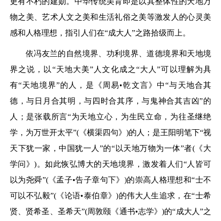
更有不朽的建勋。中华传统美育即是以其整体性的天地万
物之美、艺术人文之美和生活礼俗之美等激发人的心灵美
感和人格理想，指引人们在“成大人”之路拾级而上。
依冯友兰的自然境界、功利境界、道德境界和天地境
界之说，以“天地大美”人文化成之“大人”可以理解为具
有“天地境界”的人，是《周易•乾文言》中“与天地合其
德，与日月合其明，与四时合其序，与鬼神合其吉凶”的
人；是张载所言“为天地立心，为生民立命，为往圣继绝
学，为万世开太平”(《横渠四句》)的人；是王阳明笔下“视
天下犹一家，中国犹一人”的“以天地万物为一体”者(《大
学问》)。如此恢弘博大的天地境界，激发着人们“人皆可
以为尧舜”(《孟子•告子章句下》)的崇高人格理想和“士不
可以不弘毅”(《论语•泰伯章》)的伟大人生追求，在“士希
贤、贤希圣、圣希天”(周敦颐《通书•志学》)的“成大人”之