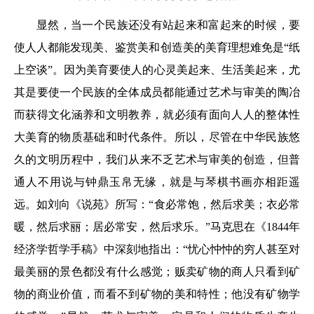
显然，当一个民族还没有站起来和富起来的时候，要
使人人都能发现美、鉴赏美和创造美的美育理想难免是“纸
上空谈”。因为美育要使人的心灵美起来、生活美起来，尤
其是要使一个民族的全体成员都能通过艺术与审美的陶冶
而获得文化涵养和文明教养，就必须有面向人人的整体性
大美育的物质基础和时代条件。所以，尽管在中华民族悠
久的文明历程中，我们从来不乏艺术与审美的创造，但普
通人不用说与钟鼎玉帛无缘，就是与琴棋书画亦相距遥
远。如刘向《说苑》所写：“食必常饱，然后求美；衣必常
暖，然后求丽；居必常安，然后求乐。”马克思在《1844年
经济学哲学手稿》中深刻地指出：“忧心忡忡的穷人甚至对
最美丽的景色都没有什么感觉；贩卖矿物的商人只看到矿
物的商业价值，而看不到矿物的美和特性；他没有矿物学