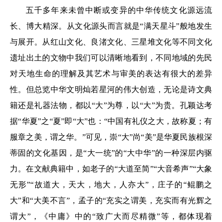
五千多年来未曾中断或变异的中华传统文化源远流
长、博大精深。从文化源头而言就是“满天星斗”般地发生
与展开。从红山文化、良渚文化、三星堆文化等不同文化
遗址出土的文物中我们可以清晰地看到，不同地域的先民
对天地生命的理解及其艺术与审美的表达有很大的差异
性。但总览中华文明灿若星河的伟大创造，无论是诗文典
籍还是礼器法物，都以“大”为尊，以“大”为贵。孔颖达考
据“华夏”之“夏”即“大”也：“中国有礼仪之大，故称夏；有
服章之美，谓之华。”可见，崇“大”尚“美”是华夏民族根深
蒂固的文化基因，是“大一统”的“大中华”的一种深层内驱
力。在文献典籍中，如老子的“大道至简”“大音希声”“大象
无形”“故道大，天大，地大，人亦大”，庄子的“鲲鹏之
大”和“大美不言”，孟子的“充实之谓美，充实而有光辉之
谓大”，《中庸》中的“致广大而尽精微”等，都体现着