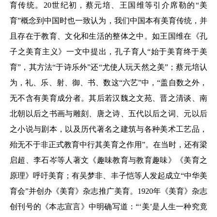
育传统。20世纪初，蔡元培、王国维等引介席勒的“美
育”概念到中国时也一致认为，我们中国本有美育传统，并
且存在于教育、文化和生活的整体之中。如王国维在《孔
子之美育主义》一文中提出，孔子育人“始于美育终于美
育”，其方法“于诗乐外”还“尤使人玩天然之美”；蔡元培认
为，礼、乐、射、御、书、数这“六艺”中，“盖自数之外，
无不含有美育成分者。其后若汉魏之文苑、晋之清谈、南
北朝以后之书画与雕刻、唐之诗、五代以后之词、元以后
之小说与剧本，以及历代著名之建筑与各种美术工艺品，
殆无不于非正式教育中行其美育之作用”。在当时，还有梁
启超、李石岑等人著文《趣味教育与教育趣味》《美育之
原理》呼吁美育；有吴梦非、丰子恺等人发起成立“中华美
育会”并创办《美育》杂志推广美育。1920年《美育》杂志
创刊号的《本志宣言》中明确写道：“‘美’是人生一种究竟