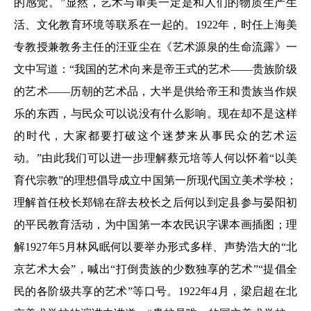
的感觉。”显然，艺术与审美一定是和人们的物质生产生
活、文化教育环境等联系在一起的。1922年，时任上海美
专教授兼教务主任的汪亚尘在《艺术源泉的生命流露》一
文中写道：“我国的艺术向来是帝王式的艺术——贵族阶级
的艺术——历朝的艺术品，大半是供给帝王和贵族当作娱
乐的东西，与民众可以说没有什么影响。现在却不是这样
的时代，大家都要打破这个迷梦来从事民众的艺术运
动。”由此我们可以进一步理解蔡元培等人何以怀着“以美
育代宗教”的理想倡导成立中国第一所现代国立美术学校；
理解首任校长郑锦在辞去校长之后何以到定县参与晏阳初
的平民教育活动，为中国第一本农民识字课本画插图；理
解1927年5月林风眠何以要举办形式多样、声势浩大的“北
京艺术大会”，喊出“打倒贵族的少数独享的艺术”“提倡全
民的各阶级共享的艺术”等口号。1922年4月，梁启超在北