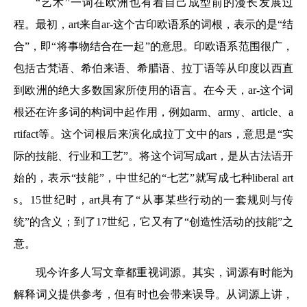
“艺术”一词在欧洲也有着自己成型前的漫长发展过
程。最初，art来自ar-这个古印欧语系的词根，表示的是“结
合”，即“将事物结合在一起”的意思。印欧语系范围很广，
包括古梵语、希伯来语、希腊语、拉丁语等从印度以西直
到欧洲的绝大多数国家所使用的语言。在今天，ar-这个词
根还在许多词的构词中起作用，例如arm、army、article、a
rtifact等。这个词根后来演化成拉丁文中的ars，意思是“实
际的技能、行业和工艺”。将这个词写成art，是从古法语开
始的，表示“技能”，中世纪的“七艺”就写成七种liberal art
s。15世纪时，art具有了“从事某些行动的一套规则与传
统”的含义；到了17世纪，它又有了“创造性活动的技能”之
意。
现今许多人写文章都重视词源。其实，词源有时能为
解释词义提供参考，但有时也会带来误导。从词源上讲，