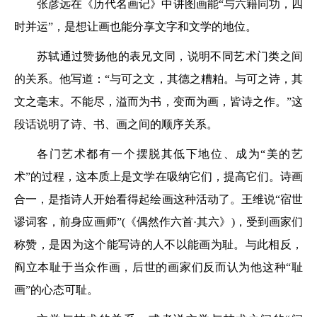
张彦远在《历代名画记》中讲图画能“与六籍同功，四
时并运”，是想让画也能分享文字和文学的地位。
苏轼通过赞扬他的表兄文同，说明不同艺术门类之间
的关系。他写道：“与可之文，其德之糟粕。与可之诗，其
文之毫末。不能尽，溢而为书，变而为画，皆诗之作。”这
段话说明了诗、书、画之间的顺序关系。
各门艺术都有一个摆脱其低下地位、成为“美的艺
术”的过程，这本质上是文学在吸纳它们，提高它们。诗画
合一，是指诗人开始看得起绘画这种活动了。王维说“宿世
谬词客，前身应画师”(《偶然作六首·其六》)，受到画家们
称赞，是因为这个能写诗的人不以能画为耻。与此相反，
阎立本耻于当众作画，后世的画家们反而认为他这种“耻
画”的心态可耻。