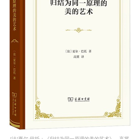
[法]夏尔·巴托：《归结为同一原理的美的艺术》，高冀