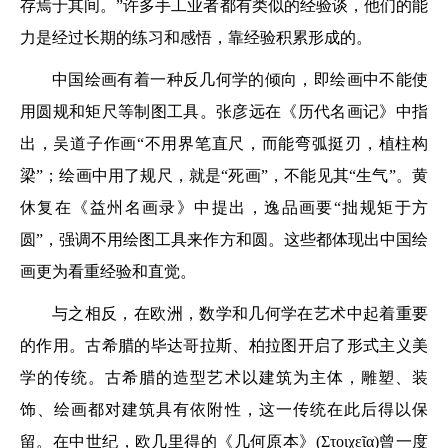
存焉于其间。”许多手工业者都有类似的经验谈，他们的能
力是经过长期的练习和感悟，靠经验积累形成的。
中国绘画有着一种反几何学的倾向，即绘画中不能使
用圆规和矩尺等制图工具。张彦远在《历代名画记》中指
出，吴道子作画“不用界笔直尺，而能弯弧挺刃，植柱构
梁”；绘画中用了规尺，就是“死画”，不能见其“生气”。黄
休复在《益州名画录》中提出，逸品画要“拙规矩于方
圆”，强调不用绘图工具来作方和圆。这些都体现出中国绘
画更为看重经验和直觉。
与之相反，在欧洲，数学和几何学在艺术中起着重要
的作用。古希腊的毕达哥拉斯、柏拉图开启了形式主义美
学的传统。古希腊的造型艺术以建筑为主体，雕塑、装
饰、绘画都对建筑具有依附性，这一传统在此后得以保
留。在中世纪，欧几里得的《几何原本》(Στοιχεῖα)曾一度