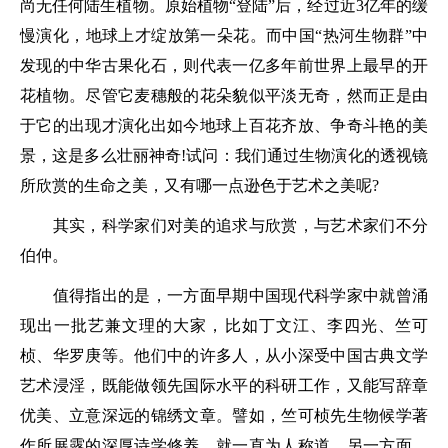
尚无任何陆生植物。原始植物“登陆”后，经过近3亿年的缓
慢演化，地球上才绽放第一朵花。而中国“热河生物群”中
发现的中华古果化石，则代表一亿多年前世界上最早的开
花植物。尽管它麦穗般的花朵貌似平淡无奇，然而正是由
于它的出现才演化出如今地球上百花齐放、争奇斗艳的美
景，这是多么壮丽神奇!试问：我们通过生物演化的透视镜
所欣赏的生命之美，又有哪一点逊色于艺术之美呢?
其实，科学家们对美的追求与欣赏，与艺术家们不分
伯仲。
值得指出的是，一方面早期中国现代科学家中就曾涌
现出一批艺兼文理的大家，比如丁文江、李四光、竺可
桢、华罗庚等。他们中的许多人，从小深受中国古典文学
艺术浸淫，既能做领先国际水平的科研工作，又能写辞章
优美、立意深远的锦绣文章。譬如，竺可桢先生物候学著
作所展露的深厚诗学修养，就一直为人称道。另一方面，