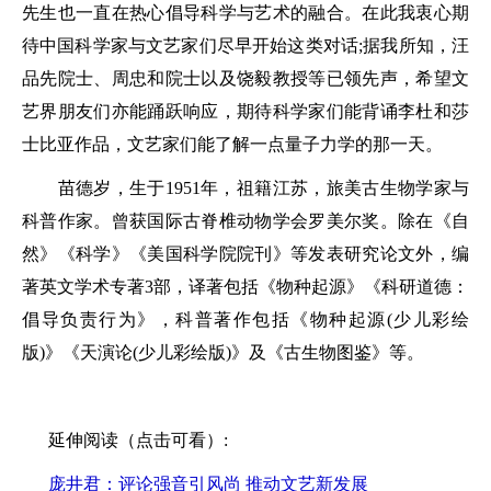
先生也一直在热心倡导科学与艺术的融合。在此我衷心期
待中国科学家与文艺家们尽早开始这类对话;据我所知，汪
品先院士、周忠和院士以及饶毅教授等已领先声，希望文
艺界朋友们亦能踊跃响应，期待科学家们能背诵李杜和莎
士比亚作品，文艺家们能了解一点量子力学的那一天。
苗德岁，生于1951年，祖籍江苏，旅美古生物学家与
科普作家。曾获国际古脊椎动物学会罗美尔奖。除在《自
然》《科学》《美国科学院院刊》等发表研究论文外，编
著英文学术专著3部，译著包括《物种起源》《科研道德：
倡导负责行为》，科普著作包括《物种起源(少儿彩绘
版)》《天演论(少儿彩绘版)》及《古生物图鉴》等。
延伸阅读（点击可看）:
庞井君：评论强音引风尚 推动文艺新发展