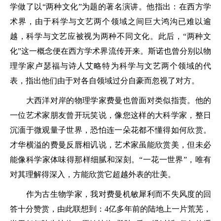
学做了以“两种文化”为题的著名演讲。他指出：在西方学
术界，由于科学与文艺两个领域之间巨大鸿沟已难以逾
越，科学与文艺应被视为两种不同文化。此后，“两种文
化”这一概念便在西方学术界流传开来。斯诺也曾分别以物
理学家卢瑟福与诗人艾略特为科学与文艺两个领域的代
表，指出他们由于对各自领域过分自豪而忽视了对方。
大西洋对岸的物理学家费曼也曾面对类似指责。他的
一位艺术家朋友曾开玩笑说，像您这样的大科学家，整日
沉湎于微观量子世界，恐怕连一朵花都不懂得如何欣赏。
才华横溢的费曼反唇相讥说，艺术家虽能欣赏美，但未必
能像科学家体味得那样细腻和深刻。“一花一世界”，唯有
对其理解得深入，方能欣赏它超越外表的壮美。
作为古生物学家，我对费曼机敏犀利而不失风度的回
答十分赞赏，由此联想到：4亿多年前的陆地上一片荒芜，