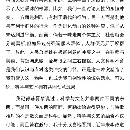
示了人性暧昧的根源。比如，我们一直讨论人性的永恒冲
突，一方面是利己与有利于后代的行为，另一方面是利他
与有利于群体的行为。作为进化动力的这种冲突，似乎从
未达到过平衡。然而，倘若一味走向个体主义，社会就会
分崩离析;但如果过分强调服从群体，人群便无异于蚁群
了。故此，人类总是处在极富创意的冲突之中，在罪孽与
美德、背叛与忠诚、爱与恨之间左右摇摆。人文科学不啻
是我们认识与应对这类冲突的门径。正是这一冲突塑造了
我们智人这一物种，也成为我们创造性的源头活水。可以
说，科学与艺术拥有共同创意源泉。
我记得赫胥黎说过，科学与文艺并非两件不同的东
西，而是同一件东西的两面。柯勒律治说得更妙，与诗歌
相对的不是散文而是科学。显然，科学与文艺的融合不仅
可能，而且势在必行。我十分欣喜地看到，近年来李政道