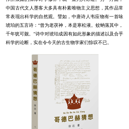
中国古代文人墨客大多具有朴素唯物主义思想，其作品常
常表现出科学的自然观。譬如，中唐诗人韦应物有一首咏
琥珀的五言诗：“曾为老茯神，本是寒松液。蚊蚋落其中，
千年犹可觌。”诗中对琥珀成因有如此形象的描述以及合乎
科学的论断，实在令今天的古生物学家们惊叹不已。