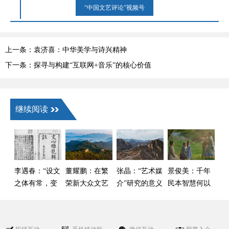
“中国文艺评论”视频号
上一条：袁济喜：中华美学与诗兴精神
下一条：探寻与构建“互联网+音乐”的核心价值
继续阅读
李遇春：“设文
董耀鹏：在繁
张晶：“艺术媒
景俊美：千年
之体有常，变
荣新大众文艺
介”研究的意义
民本智慧何以
文之数无方”
中 激发全民族
及当下价值
成为长治久安
文化创新创造
的重要密码
活力