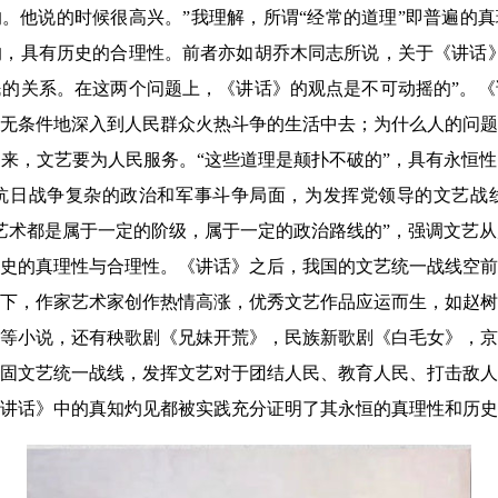
的。他说的时候很高兴。”我理解，所谓“经常的道理”即普遍的真
，具有历史的合理性。前者亦如胡乔木同志所说，关于《讲话》
的关系。在这两个问题上，《讲话》的观点是不可动摇的”。《
无条件地深入到人民群众火热斗争的生活中去；为什么人的问题
来，文艺要为人民服务。“这些道理是颠扑不破的”，具有永恒
抗日战争复杂的政治和军事斗争局面，为发挥党领导的文艺战
艺术都是属于一定的阶级，属于一定的政治路线的”，强调文艺
史的真理性与合理性。《讲话》之后，我国的文艺统一战线空前
下，作家艺术家创作热情高涨，优秀文艺作品应运而生，如赵树
等小说，还有秧歌剧《兄妹开荒》，民族新歌剧《白毛女》，京
固文艺统一战线，发挥文艺对于团结人民、教育人民、打击敌人
《讲话》中的真知灼见都被实践充分证明了其永恒的真理性和历史