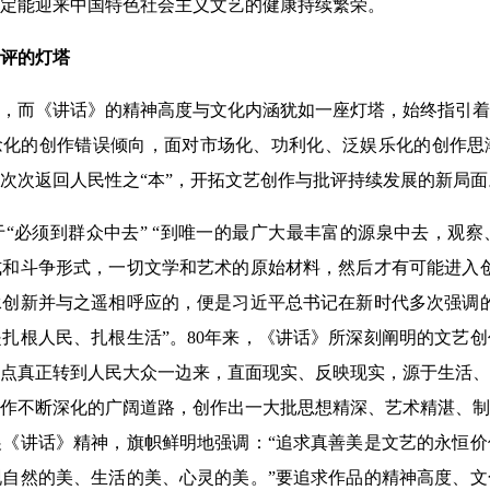
定能迎来中国特色社会主义文艺的健康持续繁荣。
评的灯塔
涌，而《讲话》的精神高度与文化内涵犹如一座灯塔，始终指引
念化的创作错误倾向，面对市场化、功利化、泛娱乐化的创作思
次次返回人民性之“本”，开拓文艺创作与批评持续发展的新局面
“必须到群众中去” “到唯一的最广大最丰富的源泉中去，观
和斗争形式，一切文学和艺术的原始材料，然后才有可能进入创
创新并与之遥相呼应的，便是习近平总书记在新时代多次强调的
扎根人民、扎根生活”。80年来，《讲话》所深刻阐明的文艺
点真正转到人民大众一边来，直面现实、反映现实，源于生活、
作不断深化的广阔道路，创作出一大批思想精深、艺术精湛、制
《讲话》精神，旗帜鲜明地强调：“追求真善美是文艺的永恒价
自然的美、生活的美、心灵的美。”要追求作品的精神高度、文