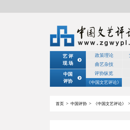
政策理论
艺 评
现 场
曲艺杂技
评协纵览
中国
评协
《中国文艺评论》
>
>
首页
中国评协
《中国文艺评论》