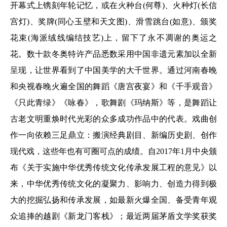
开幕式上镌刻年轮记忆，或在火种台(何尊)、火种灯(长信
宫灯)、奖牌(同心玉壁和天文图)、滑雪跳台(如意)、颁奖
花束(海派绒线编结技艺)上，留下了永不凋谢的奥运之
花。数十款冬奥特许产品悉数采用中国非遗元素加以全新
呈现，让世界看到了中国美学的大千世界。通过河南春晚
和央视春晚火遍全国的舞蹈《唐宫夜宴》和《千手观音》
《只此青绿》《咏春》，歌舞剧《玛纳斯》等，是舞蹈让
古老文明重焕时代光彩的众多成功作品中的代表。戏曲创
作一向依赖三足鼎立：搬演经典剧目、新编历史剧、创作
现代戏，这些年也有可圈可点的成绩。自2017年1月中央颁
布《关于实施中华优秀传统文化传承发展工程的意见》以
来，中华优秀传统文化的凝聚力、影响力、创造力得到极
大的挖掘弘扬和传承发展，如最新火爆全国、备受青年观
众追捧的越剧《新龙门客栈》；最近两届茅盾文学奖获奖