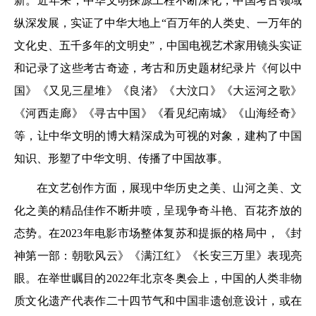
新。近年来，中华文明探源工程不断深化，中国考古领域
纵深发展，实证了中华大地上“百万年的人类史、一万年的
文化史、五千多年的文明史”，中国电视艺术家用镜头实证
和记录了这些考古奇迹，考古和历史题材纪录片《何以中
国》《又见三星堆》《良渚》《大汶口》《大运河之歌》
《河西走廊》《寻古中国》《看见纪南城》《山海经奇》
等，让中华文明的博大精深成为可视的对象，建构了中国
知识、形塑了中华文明、传播了中国故事。
在文艺创作方面，展现中华历史之美、山河之美、文
化之美的精品佳作不断井喷，呈现争奇斗艳、百花齐放的
态势。在2023年电影市场整体复苏和提振的格局中，《封
神第一部：朝歌风云》《满江红》《长安三万里》表现亮
眼。在举世瞩目的2022年北京冬奥会上，中国的人类非物
质文化遗产代表作二十四节气和中国非遗创意设计，或在