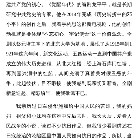
建共产党的初心。《觉醒年代》的编剧龙平平，就是长期
研究中共党史的专家。他在2014年完成《历史转折中的邓
小平》的创作之后，就着手构思这部新电视剧，他的创作
动机就是要体现“不忘初心、牢记使命”这一价值观念。全
剧以蔡元培主掌下的北京大学为基地，展现了从1915年到1
921年这六年间，新文化运动、五四运动一直到中国共产党
成立的伟大历史进程。从北大红楼，经上海石库门红墙，
再到嘉兴湖中的红船，其间充满了真善美对假丑恶的斗
争，此起彼伏，目不暇接，使我感到既亲切又新奇。全剧
新意迭起、精彩纷呈，使我敬佩不已。
我亲历过日军侵华施加给中国人民的苦难，我的妈
妈、祖父和小妹均在逃难中先后去世。我长大后，爱看人
民战争的小说，读过不少抗日作品。但我很少看到讲述在
日寇统治的沦陷区里中国人民如何抗日的作品，所以，当