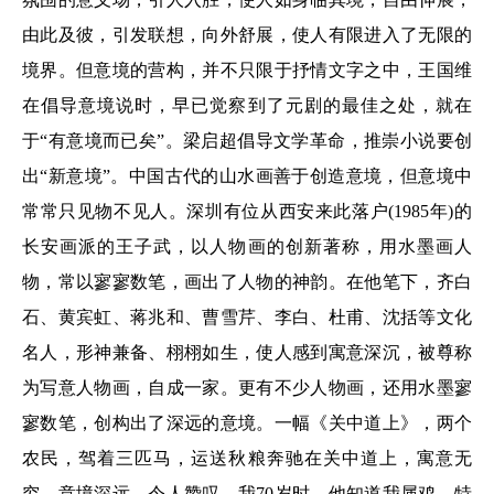
由此及彼，引发联想，向外舒展，使人有限进入了无限的
境界。但意境的营构，并不只限于抒情文字之中，王国维
在倡导意境说时，早已觉察到了元剧的最佳之处，就在
于“有意境而已矣”。梁启超倡导文学革命，推崇小说要创
出“新意境”。中国古代的山水画善于创造意境，但意境中
常常只见物不见人。深圳有位从西安来此落户(1985年)的
长安画派的王子武，以人物画的创新著称，用水墨画人
物，常以寥寥数笔，画出了人物的神韵。在他笔下，齐白
石、黄宾虹、蒋兆和、曹雪芹、李白、杜甫、沈括等文化
名人，形神兼备、栩栩如生，使人感到寓意深沉，被尊称
为写意人物画，自成一家。更有不少人物画，还用水墨寥
寥数笔，创构出了深远的意境。一幅《关中道上》，两个
农民，驾着三匹马，运送秋粮奔驰在关中道上，寓意无
穷，意境深远，令人赞叹。我70岁时，他知道我属鸡，特