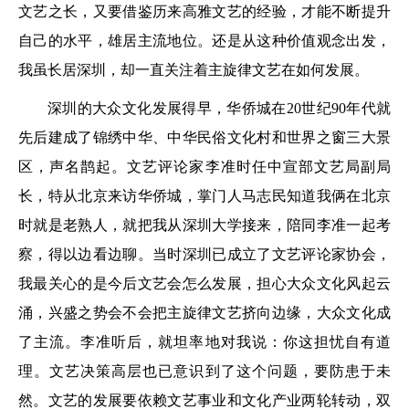
文艺之长，又要借鉴历来高雅文艺的经验，才能不断提升
自己的水平，雄居主流地位。还是从这种价值观念出发，
我虽长居深圳，却一直关注着主旋律文艺在如何发展。
深圳的大众文化发展得早，华侨城在20世纪90年代就
先后建成了锦绣中华、中华民俗文化村和世界之窗三大景
区，声名鹊起。文艺评论家李准时任中宣部文艺局副局
长，特从北京来访华侨城，掌门人马志民知道我俩在北京
时就是老熟人，就把我从深圳大学接来，陪同李准一起考
察，得以边看边聊。当时深圳已成立了文艺评论家协会，
我最关心的是今后文艺会怎么发展，担心大众文化风起云
涌，兴盛之势会不会把主旋律文艺挤向边缘，大众文化成
了主流。李准听后，就坦率地对我说：你这担忧自有道
理。文艺决策高层也已意识到了这个问题，要防患于未
然。文艺的发展要依赖文艺事业和文化产业两轮转动，双