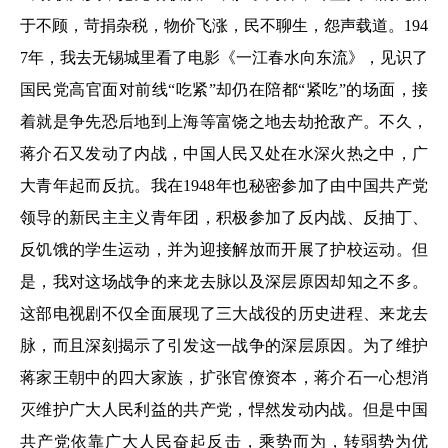
于不顾，苛捐杂税，物价飞涨，民不聊生，怨声载道。194
7年，我去无锡城里看了电影《一江春水向东流》，见识了
国民党高官面对前线“吃紧”却仍在陪都“紧吃”的场面，接
着就是争先恐后地到上海等富饶之地去劫抢敌产。不久，
蒋介石又发动了内战，中国人民又处在水深火热之中，广
大青年起而反抗。我在1948年也秘密参加了由中国共产党
领导的新民主主义青年团，积极参加了反内战、反抽丁、
反饥饿的学生运动，并为迎接解放而开展了护校运动。但
是，我对这场战争的来龙去脉以及深层原因却知之不多。
这部电视剧不仅全面展现了三大战役的历史进程、来龙去
脉，而且深刻揭示了引发这一战争的深层原因。为了维护
蒋家王朝中的四大家族，扩张官僚资本，蒋介石一心想消
灭维护广大人民利益的共产党，悍然发动内战。但是中国
共产党依靠广大人民奋起反击，乘势而为，转弱势为优