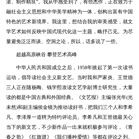
湛、制作精良”。我从中感受到了，有些杰作，正在致力于
融社会主义思想和中华美学精神为一体，创构出富有中国
特色的艺术新境界。我这里，想结合我的审美感受，就文
学艺术如何反映中国式现代化这一主题，略抒己见。为尽
量避免泛泛而谈、空洞之论，所以，话多说了一些。
超越高原峡谷 攀登艺术高峰
中华人民共和国成立之后，1958年掀起了第一次读书
运动，倡导读社会主义新文艺。当时我和严家炎、王世德
三人正在随杨晦、钱学熙攻读文艺学副博士研究生，大量
读的都是中国古典和外国经典。《文艺报》主编张光年(光
未然)和副主编侯金镜为推动读好书，把我们三个人和李希
凡、李泽厚一道聘为特约评论员。李希凡和王世德最关心
当下的新文艺，不少新作品一出来就积极参与评论，《青
春之歌》《红旗谱》《我们播种爱情》等都在评论之列。