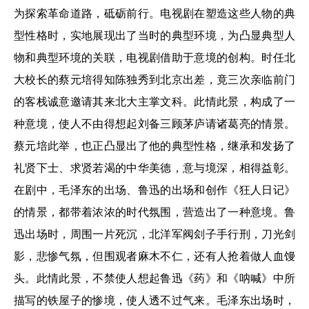
为探索革命道路，砥砺前行。电视剧在塑造这些人物的典
型性格时，实地展现出了当时的典型环境，为凸显典型人
物和典型环境的关联，电视剧借助于意境的创构。时任北
大校长的蔡元培得知陈独秀到北京出差，竟三次亲临前门
的客栈诚意邀请其来北大主掌文科。此情此景，构成了一
种意境，使人不由得想起刘备三顾茅庐请诸葛亮的情景。
蔡元培此举，也正凸显出了他的典型性格，继承和发扬了
礼贤下士、求贤若渴的中华美德，意与境深，相得益彰。
在剧中，毛泽东的出场、鲁迅的出场和创作《狂人日记》
的情景，都带着浓浓的时代氛围，营造出了一种意境。鲁
迅出场时，周围一片死沉，北洋军阀刽子手行刑，刀光剑
影，悲惨气氛，但围观者麻木不仁，还有人抢着做人血馒
头。此情此景，不禁使人想起鲁迅《药》和《呐喊》中所
描写的铁屋子的惨境，使人透不过气来。毛泽东出场时，