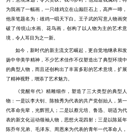
为我画了一幅画，一只雄鸡立在山巅巨石上，高声一啼，
他亲笔题名为：雄鸡一唱天下白。王子武的写意人物画突
破了传统山水画、花鸟画，创构了以人物为主的艺术意
境，令人耳目为之一新。
如今，新时代的新主流文艺崛起，更自觉地继承和发
扬中华美学精神，不少艺术佳作不仅塑造出了典型环境中
的典型人物，而且还创构出了丰富多彩的艺术意境，扩展
了精神视野，增添了艺术魅力。
《觉醒年代》精雕细作，塑造了三大类型的典型人
物：一是以李大钊、陈独秀为代表的共产党创始人，第一
代革命先辈，光辉照人；二是以蔡元培、鲁迅、胡适为代
表的新文化运动领袖人物，思想火花四射；三是以陈延年
陈乔年兄弟、毛泽东、周恩来为代表的青年一代革命人，