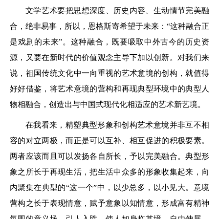
文学艺术要把思想深度、历史内容、生动情节完美融
合，绝非易事，所以，恩格斯寄希望于未来：“这种融合正
是戏剧的未来”。这种融合，既要吸取中外古今的历史资
源，又要在新时代的价值观念主导下加以创新。对我们来
说，祖国传统文化中一向重视的艺术意境的创构，就值得
好好借鉴，将艺术意境的营构和再现典型环境中的典型人
物相融合，创造出与中国式现代化相适应的艺术新艺境。
在我看来，精塑典型形象和创构艺术意境并非互不相
容的对立两极，而正是可以互补、相互促进的积极要素。
两者应该而且可以发扬各自所长，予以完美融合。典型形
象之所长于再现生活，把生活中众多的形象收集起来，向
内聚集在典型的“这一个”中，以少总多，以小见大。意境
营构之长于表现情意，赋予意象以知情意，形成富有精神
氛围的意义场，引人入胜，使人如身临其境，自由伸展，