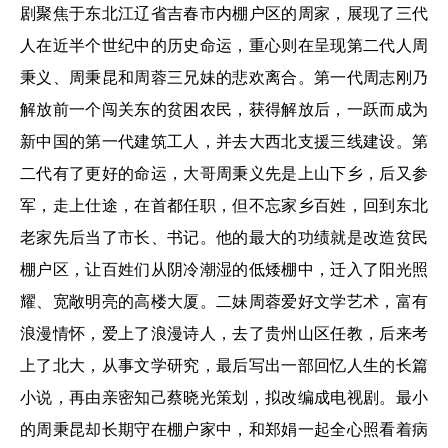
剧聚焦于东北江辽省吉春市内棚户区的周家，展现了三代
人在近半个世纪中的历史命运，重心则在呈现第二代人周
秉义、周秉昆和周蓉三兄妹的悲欢离合。第一代周志刚乃
解放前一个闯关东的贫困农民，获得解放后，一跃而成为
新中国的第一代建筑工人，并去大西北支援三线建设。第
二代有了更好的命运，大哥周秉义先是上山下乡，后又参
军，走上仕途，在首都任职，但不忘家乡百姓，回到东北
老家先后当了市长、书记。他的最大的功绩就是改造贫民
棚户区，让百姓们从阴冷潮湿的低矮棚中，迁入了阳光照
耀、宽敞明亮的高楼大厦。二妹周蓉爱好文学艺术，富有
浪漫情怀，爱上了浪漫诗人，去了贵州山区任教，后来考
上了北大，从事文学研究，最后写出一部回忆人生的长篇
小说，再由亲密知己蔡晓光策划，拟改编成电视剧。最小
的周秉昆却长期守在棚户家中，和郑娟一起全心照看着病