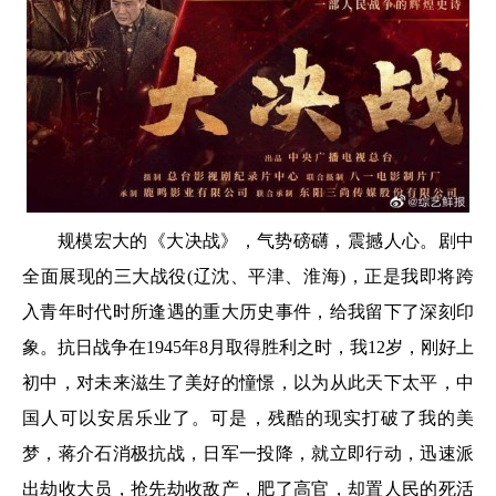
规模宏大的《大决战》，气势磅礴，震撼人心。剧中
全面展现的三大战役(辽沈、平津、淮海)，正是我即将跨
入青年时代时所逢遇的重大历史事件，给我留下了深刻印
象。抗日战争在1945年8月取得胜利之时，我12岁，刚好上
初中，对未来滋生了美好的憧憬，以为从此天下太平，中
国人可以安居乐业了。可是，残酷的现实打破了我的美
梦，蒋介石消极抗战，日军一投降，就立即行动，迅速派
出劫收大员，抢先劫收敌产，肥了高官，却置人民的死活