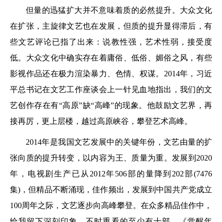
但量的迅猛扩大并不意味着质的必然提升。大众文化
在扩张，主旋律文艺也在发展，但质的提升显得滞后，有
些文艺评论已指了出来：说教性强，艺术性弱，接受度
低。大众文化中确实存在着庸俗、低俗、媚俗之风，有些
影视作品还在极力渲染暴力、色情、权谋。2014年，习近
平总书记在文艺工作座谈会上一针见血地指出，我们的文
艺创作存在有“高原”缺“高峰”的现象。他鼓励文艺界，再
接再厉，更上层楼，越过高原峡谷，攀登艺术高峰。
2014年是我国文艺发展中的关键年份，文艺由量的扩
张向质的提升转变，以内容为王、质量为重。发展到2020
年，电视剧生产已从2012年506部的量降到202部(7476
集)，但精品不断涌现，佳作频出，发展到中国共产党成立
100周年之际，文艺逐步向高峰攀登。在众多精品佳作中，
给我留下深刻印象，不时重看的至少有十部。《觉醒年