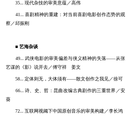
35... 现代杂技的审美意蕴／高伟
41... 喜剧精神的重建：对当前喜剧电影创作态势的观
察／邱振刚
■ 艺海杂谈
49... 武侠电影的审美偏差与侠义精神的失落——从张
艺谋的《影》说开去／傅守祥 姜文
58... 定体则无，大体须有——散文创作之我见／徐可
66... 诗、史、哲：昆曲改编古典剧作的三重世界／安
葵
72... 互联网视阈下中国原创音乐的审美构建／李长鸿