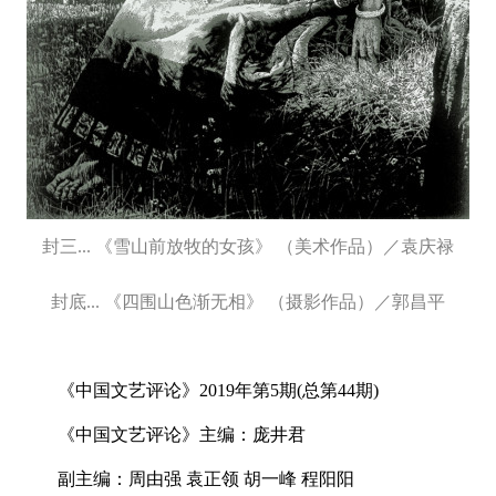
封三... 《雪山前放牧的女孩》 （美术作品）／袁庆禄
封底... 《四围山色渐无相》 （摄影作品）／郭昌平
《中国文艺评论》2019年第5期(总第44期)
《中国文艺评论》主编：庞井君
副主编：周由强 袁正领 胡一峰 程阳阳