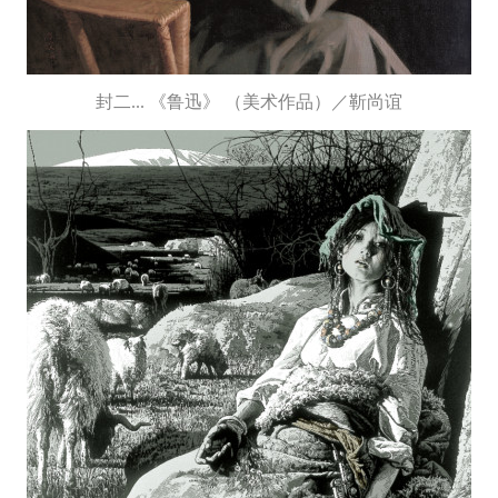
封二... 《鲁迅》 （美术作品）／靳尚谊