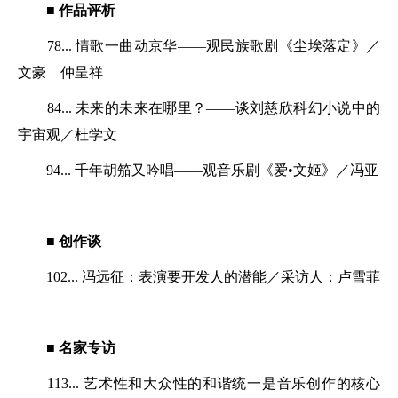
■ 作品评析
78... 情歌一曲动京华——观民族歌剧《尘埃落定》／
文豪 仲呈祥
84... 未来的未来在哪里？——谈刘慈欣科幻小说中的
宇宙观／杜学文
94... 千年胡笳又吟唱——观音乐剧《爱•文姬》／冯亚
■ 创作谈
102... 冯远征：表演要开发人的潜能／采访人：卢雪菲
■ 名家专访
113... 艺术性和大众性的和谐统一是音乐创作的核心