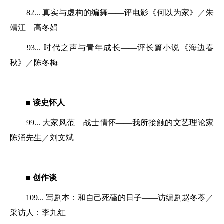
82... 真实与虚构的编舞——评电影《何以为家》／朱
靖江 高冬娟
93... 时代之声与青年成长——评长篇小说《海边春
秋》／陈冬梅
■ 读史怀人
99... 大家风范 战士情怀——我所接触的文艺理论家
陈涌先生／刘文斌
■ 创作谈
109... 写剧本：和自己死磕的日子——访编剧赵冬苓／
采访人：李九红