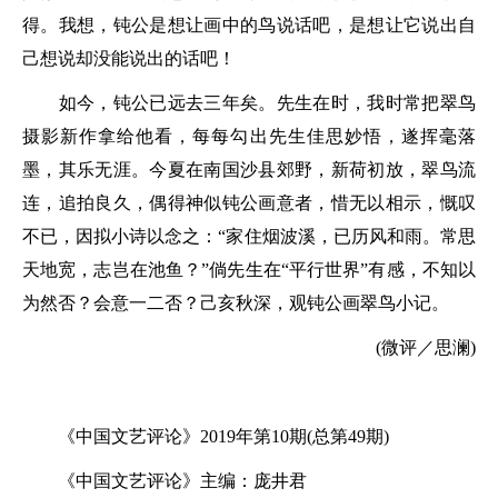
得。我想，钝公是想让画中的鸟说话吧，是想让它说出自
己想说却没能说出的话吧！
如今，钝公已远去三年矣。先生在时，我时常把翠鸟
摄影新作拿给他看，每每勾出先生佳思妙悟，遂挥毫落
墨，其乐无涯。今夏在南国沙县郊野，新荷初放，翠鸟流
连，追拍良久，偶得神似钝公画意者，惜无以相示，慨叹
不已，因拟小诗以念之：“家住烟波溪，已历风和雨。常思
天地宽，志岂在池鱼？”倘先生在“平行世界”有感，不知以
为然否？会意一二否？己亥秋深，观钝公画翠鸟小记。
(微评／思澜)
《中国文艺评论》2019年第10期(总第49期)
《中国文艺评论》主编：庞井君