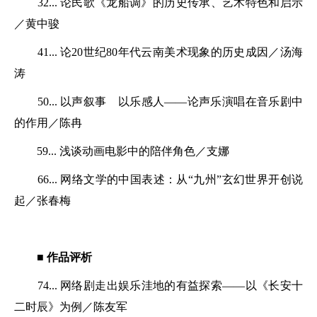
32... 论民歌《龙船调》的历史传承、艺术特色和启示
／黄中骏
41... 论20世纪80年代云南美术现象的历史成因／汤海
涛
50... 以声叙事 以乐感人——论声乐演唱在音乐剧中
的作用／陈冉
59... 浅谈动画电影中的陪伴角色／支娜
66... 网络文学的中国表述：从“九州”玄幻世界开创说
起／张春梅
■ 作品评析
74... 网络剧走出娱乐洼地的有益探索——以《长安十
二时辰》为例／陈友军