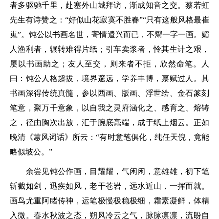
者多驱驰千里，赴塞外山城拜访，渐成知音之交。蔡若虹
先生有诗赞之：“好似山花寂寞不胜春”“只有这般风格最崔
嵬”。钝公以书画名世，寄情遣兴而已，不鬻一字一画。媚
人渔利者，辗转难得片纸；引车卖浆者，怜其生计之艰，
屡以书画助之；友人至交，则来者不拒，欣然命笔。人
曰：钝公人格超拔，境界邃远，学养丰博，禀赋过人。其
书画深得传统真髓，参以西画、版画、浮世绘、金石篆刻
笔意，聚万千意象，以自我之灵府涵化之、感育之、熔铸
之，径由胸次出放，汇于腕底毫端，成于纸上烟云。正如
晚清《蕙风词话》所云：“有时意笔俱化，纯任天倪，竟能
略似坡公。”
余尝见钝公作画，目耀耀，气闲闲，意雄雄，初下笔
斩截如剑，迅疾如风，老干苍岩，远水近山，一挥而就。
画鸟尤重阿睹传神，运笔极慢极稳极细，霜素凝鲜，体精
入微。春水秋波之态，朔风冷云之气，脉脉凛凛，流盼自