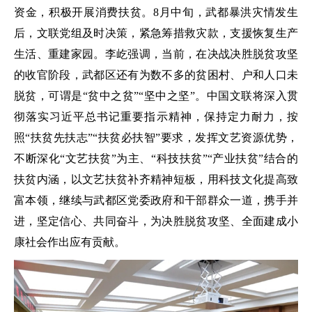
资金，积极开展消费扶贫。8月中旬，武都暴洪灾情发生
后，文联党组及时决策，紧急筹措救灾款，支援恢复生产
生活、重建家园。李屹强调，当前，在决战决胜脱贫攻坚
的收官阶段，武都区还有为数不多的贫困村、户和人口未
脱贫，可谓是“贫中之贫”“坚中之坚”。中国文联将深入贯
彻落实习近平总书记重要指示精神，保持定力耐力，按
照“扶贫先扶志”“扶贫必扶智”要求，发挥文艺资源优势，
不断深化“文艺扶贫”为主、“科技扶贫”“产业扶贫”结合的
扶贫内涵，以文艺扶贫补齐精神短板，用科技文化提高致
富本领，继续与武都区党委政府和干部群众一道，携手并
进，坚定信心、共同奋斗，为决胜脱贫攻坚、全面建成小
康社会作出应有贡献。