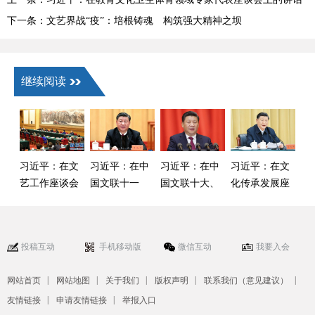
下一条：文艺界战“疫”：培根铸魂 构筑强大精神之坝
继续阅读
习近平：在文
习近平：在中
习近平：在中
习近平：在文
艺工作座谈会
国文联十一
国文联十大、
化传承发展座
上的讲话
大、中国作协
中国作协九大
谈会上的讲话
十大开幕式上
开幕式上的讲
的讲话
话
投稿互动
手机移动版
微信互动
我要入会
|
|
|
|
|
网站首页
网站地图
关于我们
版权声明
联系我们（意见建议）
|
|
友情链接
申请友情链接
举报入口