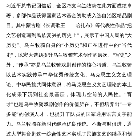
习近平总书记回信后，全区75支乌兰牧骑在此方面成绩卓
著，多部作品获得国家艺术基金资助或入选自治区精品剧
目。其中蒙古剧《长调歌王——哈扎布》等代表性作品“把
文艺创造写到民族复兴的历史上”，展示了中国人民的“大
历史”、乌兰牧骑自身的“小历史”和正在进行中的“当代
史”，以宏大选题提升乌兰牧骑艺术创作的层次。“写史”之
外，“传承”亦是乌兰牧骑戏剧创作的核心特质。乌兰牧骑
以艺术实践传承中华优秀传统文化、马克思主义文艺理
论、中华民族共同体意识，将马克思主义文艺理论的本土
化成果下沉到社会最基层，体现出空前的人民性。“育
才”也是乌兰牧骑戏剧创作的价值所在，不但培养出“一专
多能”的创演人才，也提升了队员的国家通用语言文字能
力。乌兰牧骑在新时代继承优良传统、不断与时俱进，通
过大型舞台剧这一综合性艺术实现了民族文艺的继承和创