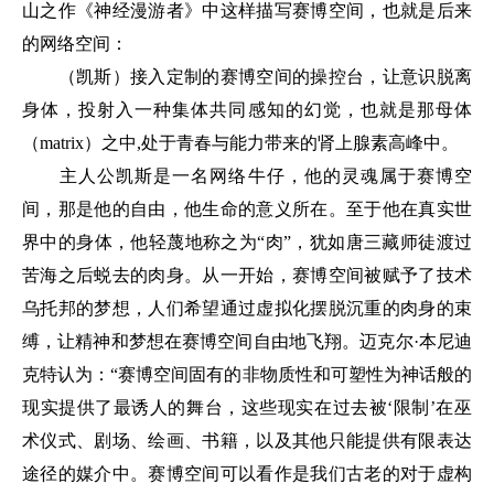
山之作《神经漫游者》中这样描写赛博空间，也就是后来
的网络空间：
（凯斯）接入定制的赛博空间的操控台，让意识脱离
身体，投射入一种集体共同感知的幻觉，也就是那母体
（matrix）之中,处于青春与能力带来的肾上腺素高峰中。
主人公凯斯是一名网络牛仔，他的灵魂属于赛博空
间，那是他的自由，他生命的意义所在。至于他在真实世
界中的身体，他轻蔑地称之为“肉”，犹如唐三藏师徒渡过
苦海之后蜕去的肉身。从一开始，赛博空间被赋予了技术
乌托邦的梦想，人们希望通过虚拟化摆脱沉重的肉身的束
缚，让精神和梦想在赛博空间自由地飞翔。迈克尔·本尼迪
克特认为：“赛博空间固有的非物质性和可塑性为神话般的
现实提供了最诱人的舞台，这些现实在过去被‘限制’在巫
术仪式、剧场、绘画、书籍，以及其他只能提供有限表达
途径的媒介中。赛博空间可以看作是我们古老的对于虚构