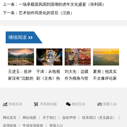
上一条：一场承载国风国韵国潮的虎年文化盛宴（张利国）
下一条：艺术创作同质化的背后（汪政）
继续阅读
王进玉：批评
于涛：从电视
刘大先：边疆
夏潮｜他其实
家没有“沉默的
剧《主角》热
作为视角与世
不太像评论家
权利”
播看戏曲振兴
界
——读毛时安
的崭新生态场
《在艺评现
景
场，呼唤真
投稿互动
手机移动版
微信互动
我要入会
诚》
|
|
|
|
|
网站首页
网站地图
关于我们
版权声明
联系我们（意见建议）
|
|
友情链接
申请友情链接
举报入口