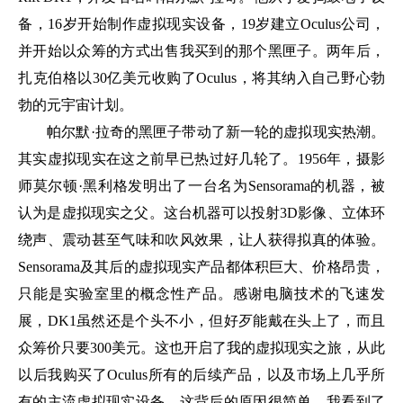
备，16岁开始制作虚拟现实设备，19岁建立Oculus公司，
并开始以众筹的方式出售我买到的那个黑匣子。两年后，
扎克伯格以30亿美元收购了Oculus，将其纳入自己野心勃
勃的元宇宙计划。
帕尔默·拉奇的黑匣子带动了新一轮的虚拟现实热潮。
其实虚拟现实在这之前早已热过好几轮了。1956年，摄影
师莫尔顿·黑利格发明出了一台名为Sensorama的机器，被
认为是虚拟现实之父。这台机器可以投射3D影像、立体环
绕声、震动甚至气味和吹风效果，让人获得拟真的体验。
Sensorama及其后的虚拟现实产品都体积巨大、价格昂贵，
只能是实验室里的概念性产品。感谢电脑技术的飞速发
展，DK1虽然还是个头不小，但好歹能戴在头上了，而且
众筹价只要300美元。这也开启了我的虚拟现实之旅，从此
以后我购买了Oculus所有的后续产品，以及市场上几乎所
有的主流虚拟现实设备。这背后的原因很简单，我看到了