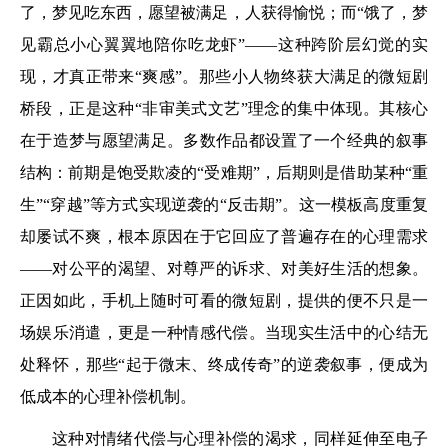
了，梦见吃东西，愿望被满足，人获得愉悦；而“饿了，梦
见霸总小心翼翼地陪你吃龙虾”——这种跨阶层幻觉的实
现，才真正带来“爽感”。那些小人物终获大满足的微短剧
桥段，正是这种“非审美式文艺”理念的集中体现。其核心
在于造梦与愿望满足。多数作品都设置了一个经典的叙事
结构：前期是饱受欺凌的“受难期”，后期则是借助某种“重
生”“穿越”等方式实现逆袭的“反击期”。这一模板高度重复
却屡试不爽，根本原因在于它回应了普遍存在的心理需求
——对公平的渴望、对尊严的诉求、对美好生活的想象。
正因如此，手机上随时可看的微短剧，提供的便不只是一
场娱乐消遣，更是一种情感代偿。当现实生活中的心结无
处释怀，那些“起于微末、终成传奇”的逆袭叙事，便成为
低成本的心理补偿机制。
这种对情绪代偿与心理补偿的渴求，同样延伸至电子