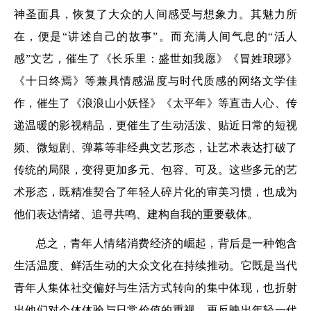
神圣面具，恢复了大众的人间感受与想象力。其魅力所
在，便是“讲述自己的故事”。而充满人间气息的“活人
感”文艺，催生了《长乐里：盛世如我愿》《冒姓琅琊》
《十日终焉》等兼具情感温度与时代质感的网络文学佳
作，催生了《浪浪山小妖怪》《太平年》等直击人心、传
递温暖的影视精品，更催生了生动活泼、贴近日常的短视
频、微短剧、弹幕等非经典文艺形态，让艺术表达打破了
传统的局限，变得更加多元、包容、可及。这些多元的艺
术形态，既精准契合了年轻人碎片化的审美习惯，也成为
他们表达情绪、追寻共鸣、建构自我的重要载体。
总之，青年人情绪消费经济的崛起，背后是一种饱含
生活温度、鲜活生动的大众文化在持续推动。它既是当代
青年人集体社交偏好与生活方式转向的集中体现，也折射
出他们对个体体验与日常价值的重视，更反映出年轻一代