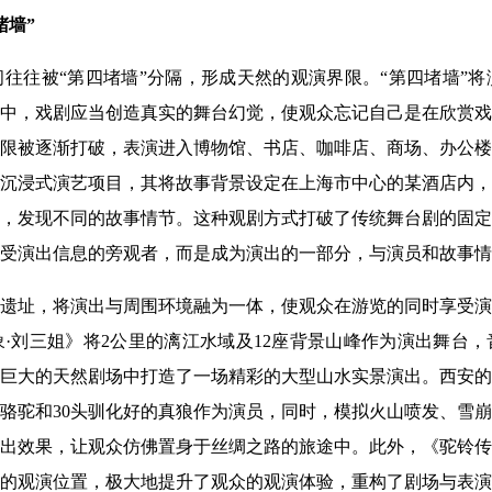
堵墙”
往往被“第四堵墙”分隔，形成天然的观演界限。“第四堵墙”
中，戏剧应当创造真实的舞台幻觉，使观众忘记自己是在欣赏戏
限被逐渐打破，表演进入博物馆、书店、咖啡店、商场、办公楼
沉浸式演艺项目，其将故事背景设定在上海市中心的某酒店内，观
，发现不同的故事情节。这种观剧方式打破了传统舞台剧的固定
受演出信息的旁观者，而是成为演出的一部分，与演员和故事情
遗址，将演出与周围环境融为一体，使观众在游览的同时享受演
·刘三姐》将2公里的漓江水域及12座背景山峰作为演出舞台
巨大的天然剧场中打造了一场精彩的大型山水实景演出。西安的
骆驼和30头驯化好的真狼作为演员，同时，模拟火山喷发、雪崩等
出效果，让观众仿佛置身于丝绸之路的旅途中。此外，《驼铃传
的观演位置，极大地提升了观众的观演体验，重构了剧场与表演