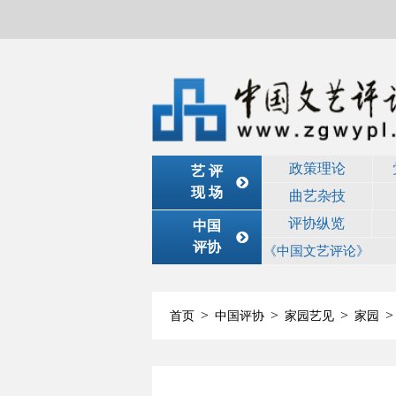
政策理论
艺 评
现 场
曲艺杂技
评协纵览
中国
评协
《中国文艺评论》
>
>
>
>
首页
中国评协
家园艺见
家园