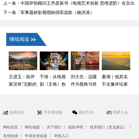
上一条：中国评协顾问王丹彦新书《电视艺术创新 思维进阶》在京出
版发布
下一条：军事题材影视唱响强军战歌（杨洪涛）
继续阅读
王进玉：批评
于涛：从电视
刘大先：边疆
夏潮｜他其实
家没有“沉默的
剧《主角》热
作为视角与世
不太像评论家
权利”
播看戏曲振兴
界
——读毛时安
的崭新生态场
《在艺评现
景
场，呼唤真
投稿互动
手机移动版
微信互动
我要入会
诚》
|
|
|
|
|
网站首页
网站地图
关于我们
版权声明
联系我们（意见建议）
|
|
友情链接
申请友情链接
举报入口