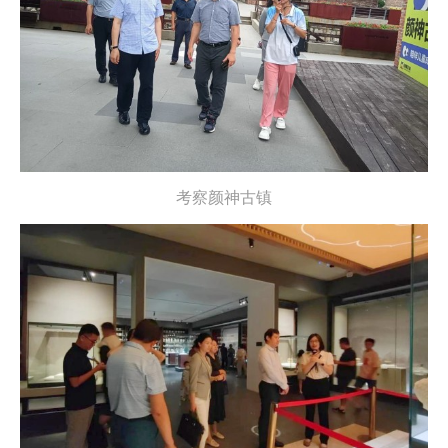
考察颜神古镇