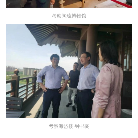
考察陶琉博物馆
考察海岱楼·钟书阁