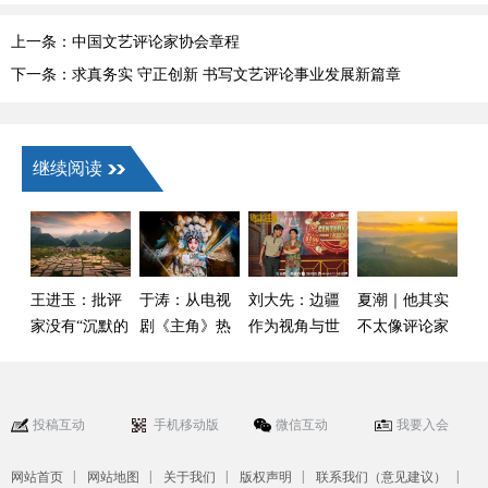
上一条：中国文艺评论家协会章程
下一条：求真务实 守正创新 书写文艺评论事业发展新篇章
继续阅读
王进玉：批评
于涛：从电视
刘大先：边疆
夏潮｜他其实
家没有“沉默的
剧《主角》热
作为视角与世
不太像评论家
权利”
播看戏曲振兴
界
——读毛时安
的崭新生态场
《在艺评现
景
场，呼唤真
投稿互动
手机移动版
微信互动
我要入会
诚》
|
|
|
|
|
网站首页
网站地图
关于我们
版权声明
联系我们（意见建议）