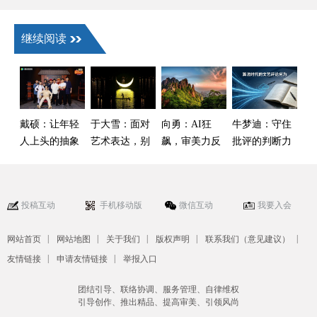
继续阅读
戴硕：让年轻
于大雪：面对
向勇：AI狂
牛梦迪：守住
人上头的抽象
艺术表达，别
飙，审美力反
批评的判断力
喜剧
急着“贴标签”
而成了“新刚
——算法时代
需”
的文艺评论何
为
投稿互动
手机移动版
微信互动
我要入会
|
|
|
|
|
网站首页
网站地图
关于我们
版权声明
联系我们（意见建议）
|
|
友情链接
申请友情链接
举报入口
团结引导、联络协调、服务管理、自律维权
引导创作、推出精品、提高审美、引领风尚